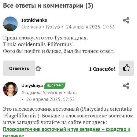
Все ответы и комментарии (
3
)
sotnichenko
Светлана
Гурзуф
24 апреля 2025, 17:33
Предположу, что это Туя западная.
Thuia occidentalis 'Filiformus'.
Фото бы почёте и ближе, был бы точнее ответ.
✿
Ответить
1
Спасибо!
Uleyskaya
ЭКСПЕРТ
Людмила Улейская
Ялта
26 апреля 2025, 17:52
Это плосковеточник восточный (Platycladus orientalis
'Flagelliformis'). Больше о плосковеточнике восточном
и туе западной читайте на сайте вот здесь:
Плосковеточник восточный и туя западная – сходство и
.
различие