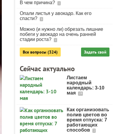
В чем причина?
1
Опали листья у авокадо. Как его
спасти?
3
Можно (и нужно ли) обрезать лишние
побеги у авокадо на очень ранней
стадии роста?
1
Все вопросы (324)
Задать свой
Сейчас актуально
Листаем
народный
календарь: 3-10
мая
19
Как организовать
полив цветов во
время отпуска: 7
работающих
способов
2