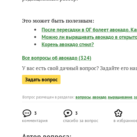
Это может быть полезным:
После пересадки в ОГ болеет авокадо. К
Можно ли выращивать авокадо в открыто
Корень авокадо сгнил?
Все вопросы об авокадо (324)
У вас есть свой дачный вопрос? Задайте его 
Задать вопрос
Вопрос размещен в разделах:
вопросы
,
авокадо
,
выращивание
,
з
3
3
комментария
спасибо за вопрос
в избранно
Автор вопроса: