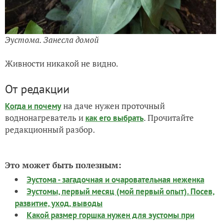
Эустома. Занесла домой
Живности никакой не видно.
От редакции
на даче нужен проточный
Когда и почему
воднонагреватель и
. Прочитайте
как его выбрать
редакционный разбор.
Это может быть полезным:
Эустома - загадочная и очаровательная неженка
Эустомы, первый месяц (мой первый опыт). Посев,
развитие, уход, выводы
Какой размер горшка нужен для эустомы при