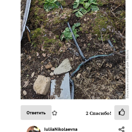
✿
Ответить
2
Спасибо!
IuliiaNikolaevna