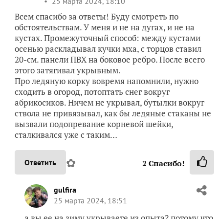
25 марта 2024, 18:10
Всем спасибо за ответы! Буду смотреть по
обстоятельствам. У меня и не на дугах, и не на
кустах. Промежуточный способ: между кустами
осенью раскладывал кучки мха, с торцов ставил
20-см. панели ПВХ на боковое ребро. После всего
этого затягивал укрывным.
Про ледяную корку вовремя напомнили, нужно
сходить в огород, потоптать снег вокруг
абрикосиков. Ничем не укрывал, бутылки вокруг
ствола не привязывал, как бы ледяные стаканы не
вызвали подопревание корневой шейки,
сталкивался уже с таким…
✿
Ответить
2
Спасибо!
gulfira
25 марта 2024, 18:51
а вы ее на зиму укрываете из опыта? потому что