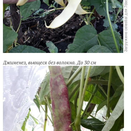
Джименез, вьющеся без волокна. До 30 см