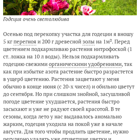
Годеция очень светолюбива
Осенью под перекопку участка для годеции я вношу
5 кг
перегноя
и 200 г древесной
золы
на 1м². Перед
цветением подкармливаю растения нитрофоской (1
ст. ложка на 10 л воды). Нельзя подкармливать
годецию свежими
органическими удобрениями
, так
как при избытке азота растение быстро разрастется
в ущерб цветению. Растения зацветают у меня
обычно в конце июня (с 20-х чисел) и обильно цветут
до сентября. Но при слишком знойной, засушливой
погоде цветение ухудшается, растения быстро
засыхают и уже не радуют своей красотой. В те
сезоны, когда лето у нас выдавалось аномально
жарким, годеция уходила на покой уже в начале
августа. Для того чтобы продлить цветение, нужно
регулярно удалять уже отцветшие цветки и