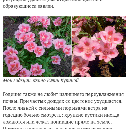
образующиеся завязи.
Мои годеции. Фото Юлии Купиной
Годеция также не любит излишнего переувлажнения
почвы. При частых дождях ее цветение ухудшается.
После ливней с сильными порывами ветра на
годецию больно смотреть: хрупкие кустики иногда
ломаются или лежат поникшие прямо на земле.
Поэтому я иногда слегка окучиваю это растение,