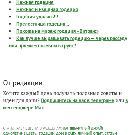
Нежная годеция
Нежная и изящная годеция
Годеция удалась!!!
.
Прелестница годеция..
Похожа на мираж годеция «Витраж»
Как лучше выращивать годецию — через рассаду
или прямым посевом в грунт?
От редакции
Хотите каждый день получать полезные советы и
идеи для дачи?
или
Подпишитесь на нас
в телеграме
в
!
мессенджере Max
СТАТЬЯ РАЗМЕЩЕНА В РАЗДЕЛАХ:
,
ЛАНДШАФТНЫЙ ДИЗАЙН
,
,
,
,
ОДНОЛЕТНИЕ ЦВЕТЫ
ГОДЕЦИИ
ДОМ В САДУ
ЛИЧНЫЙ ОПЫТ
СТАТЬИ