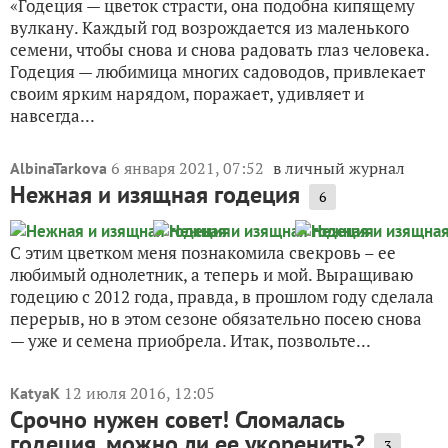
«Годеция — цветок страсти, она подобна кипящему
вулкану. Каждый год возрождается из маленького
семени, чтобы снова и снова радовать глаз человека.
Годеция — любимица многих садоводов, привлекает
своим ярким нарядом, поражает, удивляет и
навсегда...
6 января 2021, 07:52
в личный журнал
AlbinaTarkova
Нежная и изящная годеция
6
С этим цветком меня познакомила свекровь – ее
любимый однолетник, а теперь и мой. Выращиваю
годецию с 2012 года, правда, в прошлом году сделала
перерыв, но в этом сезоне обязательно посею снова
— уже и семена приобрела. Итак, позвольте...
12 июля 2016, 12:05
KatyaK
Срочно нужен совет! Сломалась
годеция, можно ли ее укоренить?
3