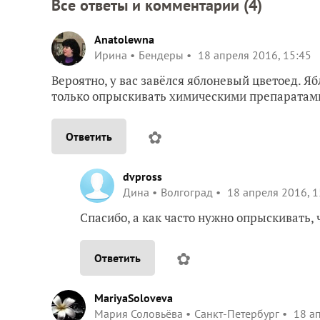
Все ответы и комментарии (
4
)
Anatolewna
Ирина
Бендеры
18 апреля 2016, 15:45
Вероятно, у вас завёлся яблоневый цветоед. Ябл
только опрыскивать химическими препаратами
✿
Ответить
dvpross
Дина
Волгоград
18 апреля 2016, 1
Спасибо, а как часто нужно опрыскивать,
✿
Ответить
MariyaSoloveva
Мария Соловьёва
Санкт-Петербург
18 ап