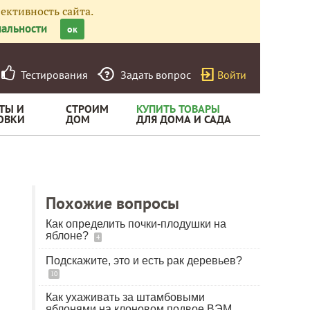
ективность сайта.
альности
ок
Тестирования
Задать вопрос
Войти
ТЫ И
СТРОИМ
КУПИТЬ ТОВАРЫ
ОВКИ
ДОМ
ДЛЯ ДОМА И САДА
Похожие вопросы
Как определить почки-плодушки на
яблоне?
4
Подскажите, это и есть рак деревьев?
10
Как ухаживать за штамбовыми
яблонями на клоновом подвое ВЭМ