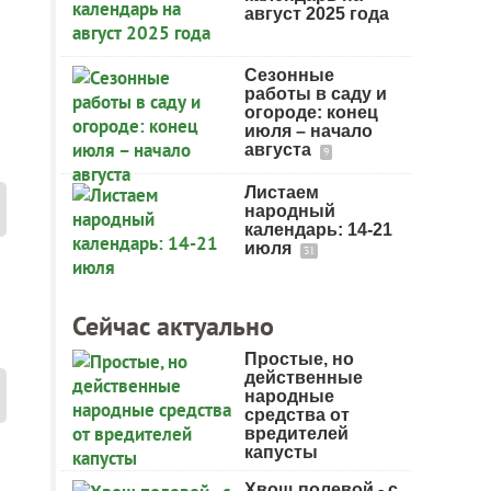
август 2025 года
Сезонные
работы в саду и
огороде: конец
июля – начало
августа
9
Листаем
народный
календарь: 14-21
июля
31
Сейчас актуально
Простые, но
действенные
народные
средства от
вредителей
капусты
Хвощ полевой - с