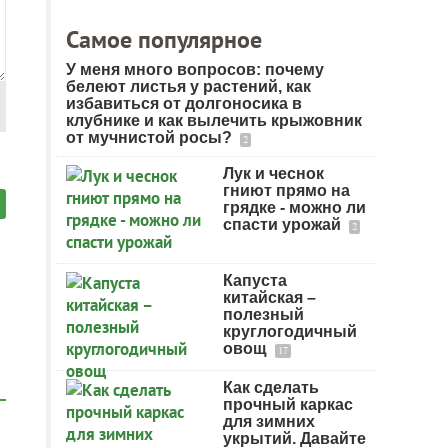
Самое популярное
У меня много вопросов: почему
белеют листья у растений, как
избавиться от долгоносика в
клубнике и как вылечить крыжовник
от мучнистой росы?
2
Лук и чеснок
гниют прямо на
грядке - можно ли
спасти урожай
2
Капуста
китайская –
полезный
круглогодичный
овощ
17
Как сделать
прочный каркас
для зимних
укрытий. Давайте