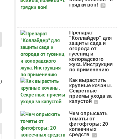
грядки вон!
19
Препарат
"Коллайдер" для
защиты сада и
огорода от
гусениц и
колорадского
жука. Инструкция
по применению
Как вырастить
0
крупные кочаны.
Секретные
приемы ухода за
капустой
6
Чем опрыскать
томаты от
фитофторы: 20
копеечных
средств
95