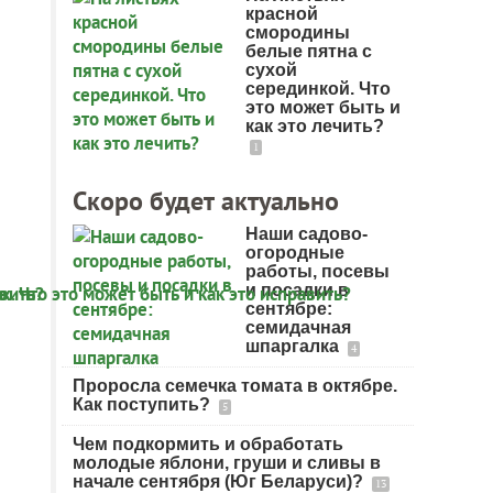
красной
смородины
белые пятна с
сухой
серединкой. Что
это может быть и
как это лечить?
1
Скоро будет актуально
Наши садово-
огородные
работы, посевы
и посадки в
сентябре:
семидачная
шпаргалка
4
Проросла семечка томата в октябре.
Как поступить?
5
Чем подкормить и обработать
молодые яблони, груши и сливы в
начале сентября (Юг Беларуси)?
13