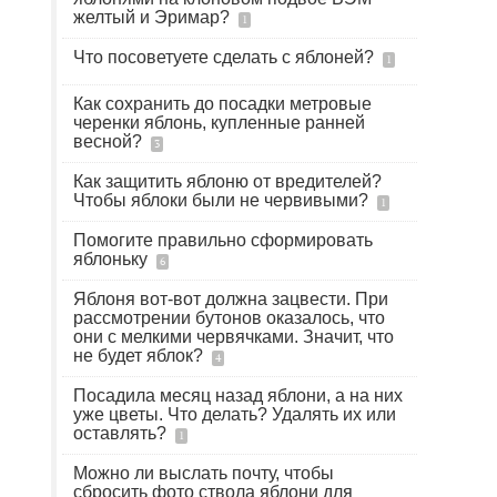
желтый и Эримар?
1
Что посоветуете сделать с яблоней?
1
Как сохранить до посадки метровые
черенки яблонь, купленные ранней
весной?
3
Как защитить яблоню от вредителей?
Чтобы яблоки были не червивыми?
1
Помогите правильно сформировать
яблоньку
6
Яблоня вот-вот должна зацвести. При
рассмотрении бутонов оказалось, что
они с мелкими червячками. Значит, что
не будет яблок?
4
Посадила месяц назад яблони, а на них
уже цветы. Что делать? Удалять их или
оставлять?
1
Можно ли выслать почту, чтобы
сбросить фото ствола яблони для