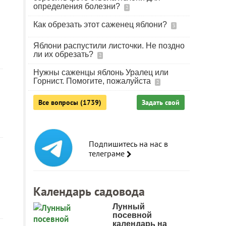
определения болезни?
2
Как обрезать этот саженец яблони?
3
Яблони распустили листочки. Не поздно
ли их обрезать?
2
Нужны саженцы яблонь Уралец или
Горнист. Помогите, пожалуйста
2
Все вопросы (1739)
Задать свой
Подпишитесь на нас в
телеграме
Календарь садовода
Лунный
посевной
календарь на