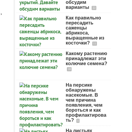
обсудим
варианты
22
,
Как правильно
пересадить
саженцы
абрикоса,
выращенные из
косточки?
11
Какому растению
принадлежат эти
колючие семена?
10
На персике
обнаружены
насекомые. В
чем причина
появления, чем
бороться и как
профилактирова
ть?
5
На листьях