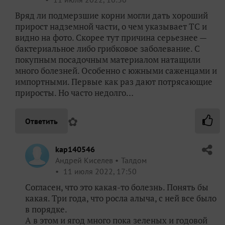
Вряд ли подмерзшие корни могли дать хороший
прирост надземной части, о чем указывает ТС и
видно на фото. Скорее тут причина серьезнее —
бактериальное либо грибковое заболевание. С
покупным посадочным материалом натащили
много болезней. Особенно с южными саженцами и
импортными. Первые как раз дают потрясающие
приросты. Но часто недолго…
✿
Ответить
kap140546
Андрей Киселев
Талдом
11 июля 2022, 17:50
Согласен, что это какая-то болезнь. Понять бы
какая. Три года, что росла алыча, с ней все было
в порядке.
А в этом и ягод много пока зеленых и годовой