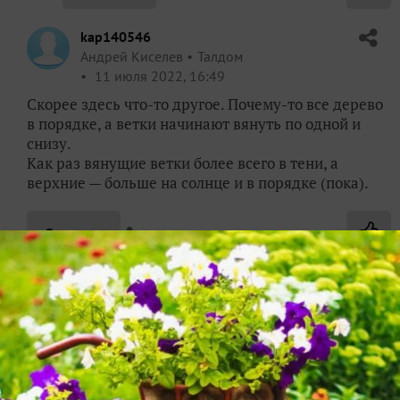
kap140546
Андрей Киселев
Талдом
11 июля 2022, 16:49
Скорее здесь что-то другое. Почему-то все дерево
в порядке, а ветки начинают вянуть по одной и
снизу.
Как раз вянущие ветки более всего в тени, а
верхние — больше на солнце и в порядке (пока).
✿
Ответить
kap140546
Андрей Киселев
Талдом
19 июля 2022, 21:45
По мнению нескольких соседей-дачников алыча
больна монелиозом. Пришлось срезать вторую
пораженную ветку. Остальные ветви с урожаем пока