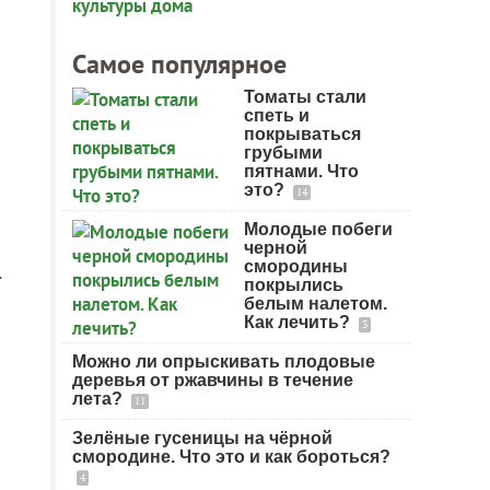
Самое популярное
Томаты стали
спеть и
покрываться
грубыми
пятнами. Что
это?
14
Молодые побеги
черной
смородины
.
покрылись
белым налетом.
Как лечить?
3
Можно ли опрыскивать плодовые
деревья от ржавчины в течение
лета?
11
Зелёные гусеницы на чёрной
смородине. Что это и как бороться?
4