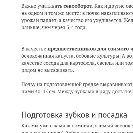
Важно учитывать
севооборот
. Как и другие о
на одном и том же месте: в почве накапливают
урожай падает, а качество его ухудшается. Же
раньше, чем через 3-4 года.
В качестве
предшественников для озимого 
белокочанная капуста, бобовые культуры. А вот
качестве соседа для картофеля, свеклы или то
рядом не высаживать.
Почву на подготовленной грядке выравнивают
ними 40-45 см. Между зубками в ряду достаточн
Подготовка зубков и посадка
Как мы уже с вами вспомнили, озимый чеснок
двулетнем цикле). Зубки для посадки нужно о