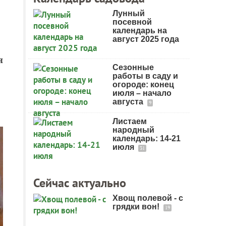
Лунный
посевной
календарь на
август 2025 года
я
Сезонные
работы в саду и
огороде: конец
июля – начало
августа
9
Листаем
народный
календарь: 14-21
июля
31
Сейчас актуально
Хвощ полевой - с
грядки вон!
19