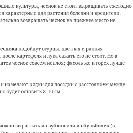
вощные культуры, чеснок не стоит выращивать ежегодно
ся характерные для растения болезни и вредители,
лательно возвращать чеснок на прежнее место не
чеснока
подойдут огурцы, цветная и ранняя
 после картофеля и лука сажать его не стоит. Но в
матов чеснок совсем неплох; фасоль же и горох лучше
 и намечают рядки для посадки с расстоянием между
о будет оставить 8-10 см.
 можно вырастить
из зубков
или
из бульбочек
(в
тобрать крупные или средние — из мелких хороших