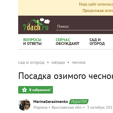
Наш сайт использ
Продолжая испо
ВОПРОСЫ
СЕЙЧАС
САД И
И ОТВЕТЫ
ОБСУЖДАЮТ
ОГОРОД
сад и огород
овощи
чеснок
Посадка озимого чесно
В избранное!
MarinaGerasimenko
РЕДАКТОР
Марина
Ярославская обл.
3 октября 201