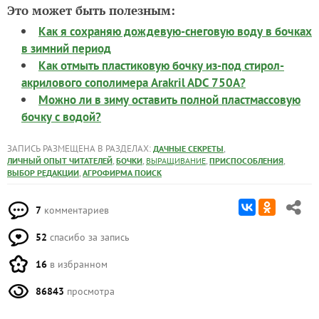
Это может быть полезным:
Как я сохраняю дождевую-снеговую воду в бочках
в зимний период
Как отмыть пластиковую бочку из-под стирол-
акрилового сополимера Arakril ADC 750A?
Можно ли в зиму оставить полной пластмассовую
бочку с водой?
ЗАПИСЬ РАЗМЕЩЕНА В РАЗДЕЛАХ:
,
ДАЧНЫЕ СЕКРЕТЫ
,
,
,
,
ЛИЧНЫЙ ОПЫТ ЧИТАТЕЛЕЙ
БОЧКИ
ВЫРАЩИВАНИЕ
ПРИСПОСОБЛЕНИЯ
,
ВЫБОР РЕДАКЦИИ
АГРОФИРМА ПОИСК
7
комментариев
52
спасибо за запись
16
в избранном
86843
просмотра