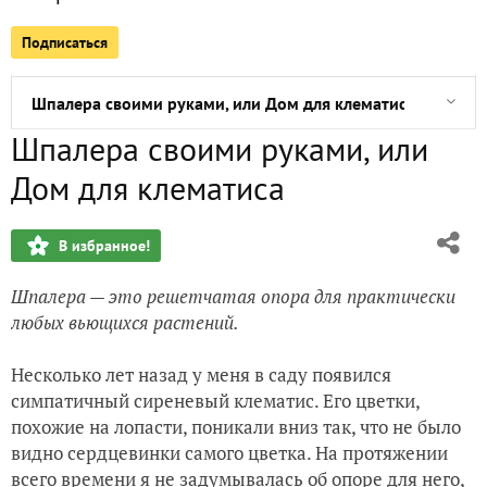
Подписаться
Клубничный дом, или Супергрядка
Шпалера своими руками, или Дом для клематиса
Шпалера своими руками, или
Пэчворк, или Задание по технологии для пятого класса
Дом для клематиса
Обаяние старых вещей, или Вторая жизнь
В избранное!
История одной розы
Шпалера — это решетчатая опора для практически
любых вьющихся растений.
Несколько лет назад у меня в саду появился
симпатичный сиреневый клематис. Его цветки,
похожие на лопасти, поникали вниз так, что не было
видно сердцевинки самого цветка. На протяжении
всего времени я не задумывалась об опоре для него,