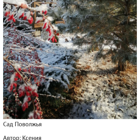
Все публикации
42
Фото
41
Сейчас обсуждают
Новинкам быть! Подарочный сертификат от SEEDSPOST за
Посылка с розами от Татьяны Максимовской. "Океан роз"
Львиный зев. Любимчик моего сада
Растим землянику. Первый опыт
Сад Поволжья
Весенние закупки от магазина "Семь семян"
Автор:
Ксения
Дельфиниумы - сложно, но можно!