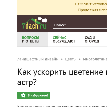
Наш сайт использ
Продолжая испо
ВОПРОСЫ
СЕЙЧАС
САД И
И ОТВЕТЫ
ОБСУЖДАЮТ
ОГОРОД
ландшафтный дизайн
цветы
многолетние
Как ускорить цветение
астр?
В избранное!
Как ускорить цветение кустарниковых осенних