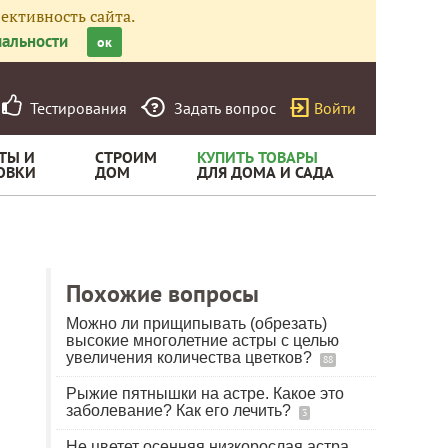
ективность сайта.
альности
ок
Тестирования
Задать вопрос
Войти
ТЫ И
СТРОИМ
КУПИТЬ ТОВАРЫ
ОВКИ
ДОМ
ДЛЯ ДОМА И САДА
Похожие вопросы
Можно ли прищипывать (обрезать)
высокие многолетние астры с целью
увеличения количества цветков?
88
Рыжие пятнышки на астре. Какое это
заболевание? Как его лечить?
3
Не цветет осенняя низкорослая астра.