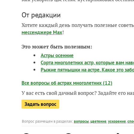
От редакции
Хотите каждый день получать полезные советы
!
мессенджере Max
Это может быть полезным:
Астры осенние
Сорта многолетних астр, которые вам на
Рыжие пятнышки на астре. Какое это заб
Все вопросы об астрах многолетних (12)
У вас есть свой дачный вопрос? Задайте его 
Задать вопрос
Вопрос размещен в разделах:
вопросы
,
цветение
,
ускорение
,
спо