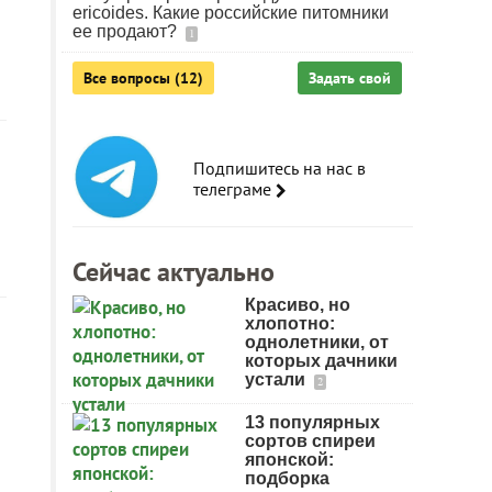
ericoides. Какие российские питомники
ее продают?
1
Все вопросы (12)
Задать свой
Подпишитесь на нас в
телеграме
Сейчас актуально
Красиво, но
хлопотно:
однолетники, от
которых дачники
устали
2
13 популярных
сортов спиреи
японской:
подборка