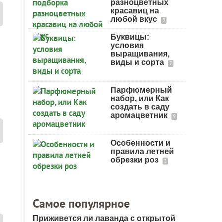
разноцветных
красавиц на
любой вкус
9
Буквицы:
условия
выращивания,
виды и сорта
7
Парфюмерный
набор, или Как
создать в саду
аромацветник
9
Особенности и
правила летней
обрезки роз
2
Самое популярное
Приживется ли лаванда с открытой