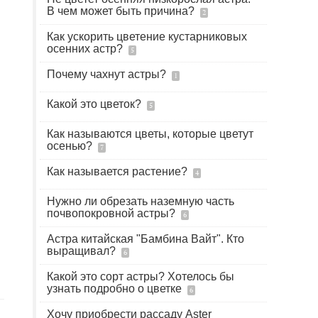
В чем может быть причина?
2
Как ускорить цветение кустарниковых
осенних астр?
5
Почему чахнут астры?
1
Какой это цветок?
5
Как называются цветы, которые цветут
осенью?
7
Как называется растение?
4
Нужно ли обрезать наземную часть
почвопокровной астры?
6
Астра китайская "Бамбина Вайт". Кто
выращивал?
6
Какой это сорт астры? Хотелось бы
узнать подробно о цветке
6
Хочу приобрести рассаду Aster