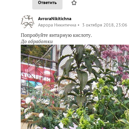
✿
Ответить
AvroraNikitichna
Аврора Никитична
3 октября 2018, 23:06
Попробуйте янтарную кислоту.
До обработки