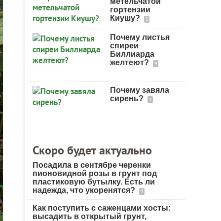
метельчатой
гортензии
Киушу?
2
Почему листья
спиреи
Биллиарда
желтеют?
9
Почему завяла
сирень?
4
Скоро будет актуально
Посадила в сентябре черенки
пионовидной розы в грунт под
пластиковую бутылку. Есть ли
надежда, что укоренятся?
9
Как поступить с саженцами хосты:
высадить в открытый грунт,