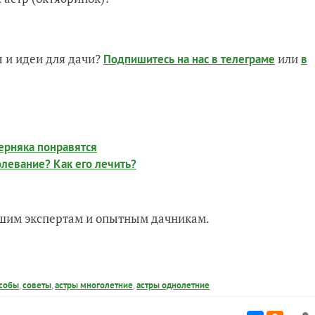
 и идеи для дачи?
или
Подпишитесь на нас
в телеграме
в
верняка понравятся
олевание? Как его лечить?
нашим экспертам и опытным дачникам.
собы
,
советы
,
астры многолетние
,
астры однолетние