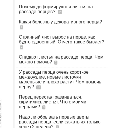
Почему деформируются листья на
рассаде перцев?
19
Какая болезнь у декоративного перца?
1
Странный лист вырос на перце, как
будто сдвоенный. Отчего такое бывает?
4
Опадают листья на рассаде перца. Чем
можно помочь?
2
У рассады перца очень короткое
междоузлие, новые листочки
маленькие и плохо растут. Чем помочь
перцу?
16
Перец перестал развиваться,
скрутились листья. Что с моими
перцами?
5
Надо ли обрывать первые цветы
рассады перца, если сажать их только
через 2 недели?
1