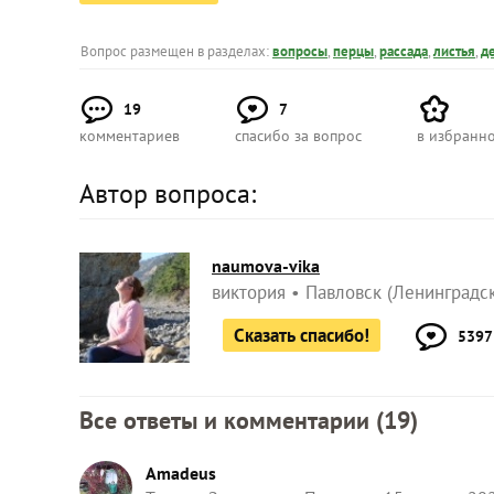
Вопрос размещен в разделах:
вопросы
,
перцы
,
рассада
,
листья
,
д
19
7
комментариев
спасибо за вопрос
в избранн
Автор вопроса:
naumova-vika
виктория
Павловск (Ленинградск
Сказать спасибо!
5397
Все ответы и комментарии (
19
)
Amadeus