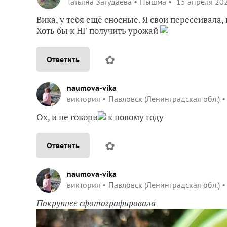
Татьяна Загудаева
Пышма
15 апреля 202
Вика, у тебя ещё сносные. Я свои пересеивала, 
Хоть бы к НГ получить урожай
✿
Ответить
naumova-vika
виктория
Павловск (Ленинградская обл.)
Ох, и не говори
к новому году
✿
Ответить
naumova-vika
виктория
Павловск (Ленинградская обл.)
Покрупнее сфотографировала