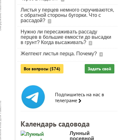
Листья у перцев немного скручиваются,
с обратной стороны бугорки. Что с
рассадой?
2
Нужно ли пересаживать рассаду
перцев в большие емкости до высадки
в грунт? Когда высаживать?
8
Желтеют листья перца. Почему?
4
Все вопросы (574)
Задать свой
Подпишитесь на нас в
телеграме
Календарь садовода
Лунный
посевной