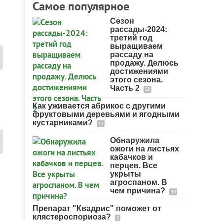
Самое популярное
Сезон
рассады-2024:
третий год
выращиваем
рассаду на
продажу. Делюсь
достижениями
этого сезона.
Часть 2
28
Как уживается абрикос с другими
фруктовыми деревьями и ягодными
кустарниками?
13
Обнаружила
ожоги на листьях
кабачков и
перцев. Все
укрыты
агроспаном. В
чем причина?
30
Препарат "Квадрис" поможет от
клястероспориоза?
3