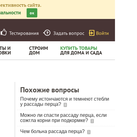
ективность сайта.
альности
ок
Тестирования
Задать вопрос
Войти
ТЫ И
СТРОИМ
КУПИТЬ ТОВАРЫ
ОВКИ
ДОМ
ДЛЯ ДОМА И САДА
Похожие вопросы
Почему истончаются и темнеют стебли
у рассады перца?
8
Можно ли спасти рассаду перца, если
сожгла корни при подкормке?
2
Чем больна рассада перца?
3