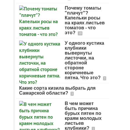
Почему томаты
"плачут"?
Капельки росы
на краях листьев
томатов - что
это?
10
У одного кустика
клубники
вывернуты
листочки, на
обратной
стороне
коричневые
пятна. Что это?
2
Какие сорта кизила выбрать для
Самарской области?
3
В чем может
быть причина
бурых пятен по
краям молодых
листьев
клубники?
1