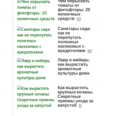
Чем опрыскать
томаты от
фитофторы: 20
копеечных
средств
95
Санитары сада:
как не
перепутать
полезных
насекомых с
вредителями
12
Лавр и имбирь:
как вырастить
ароматные
культуры дома
Как вырастить
крупные кочаны.
Секретные
приемы ухода за
капустой
6