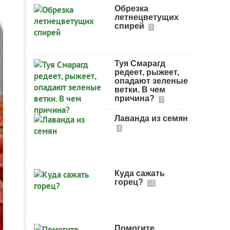
Обрезка
летнецветущих
спирей
3
Туя Смарагд
редеет, рыжеет,
опадают зеленые
ветки. В чем
причина?
2
Лаванда из семян
8
Куда сажать
горец?
12
Помогите