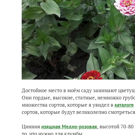
Достойное место в моём саду занимают цветущ
Они гордые, высокие, статные, немножко груб
множества сортов, которые я увидел в
каталоге
сортов, которые будут великолепно смотретьс
Цинния
, высотой 70-8
изящная Медно-розовая
то, что нужно для клумбы.