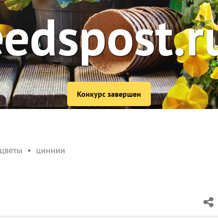
edspost.r
Конкурс завершен
 цветы
циннии