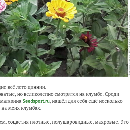
ие всё лето циннии.
оватые, но великолепно смотрятся на клумбе. Среди
магазина
, нашёл для себя ещё несколько
Seedspost.ru
я на моих клумбах.
0 см, соцветия плотные, полушаровидные, махровые. Это