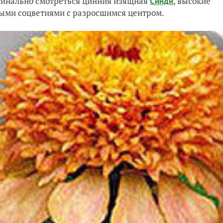
игинально смотреться цинния изящная
, высокие
Синди
ными соцветиями с разросшимся центром.