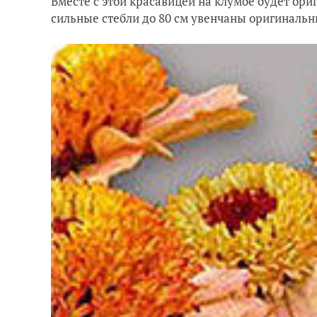
Вместе с этой красавицей на клумбе будет ор
сильные стебли до 80 см увенчаны оригиналь