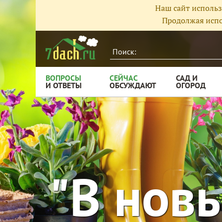
Наш сайт использ
Продолжая испо
ВОПРОСЫ
СЕЙЧАС
САД И
И ОТВЕТЫ
ОБСУЖДАЮТ
ОГОРОД
"В новы