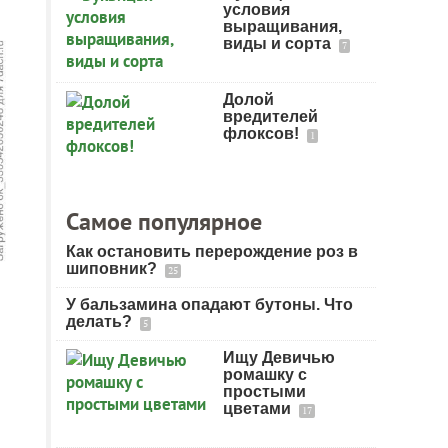
условия
выращивания,
виды и сорта
7
Долой
вредителей
флоксов!
1
Самое популярное
Как остановить перерождение роз в
шиповник?
25
У бальзамина опадают бутоны. Что
делать?
5
Ищу Девичью
ромашку с
простыми
цветами
17