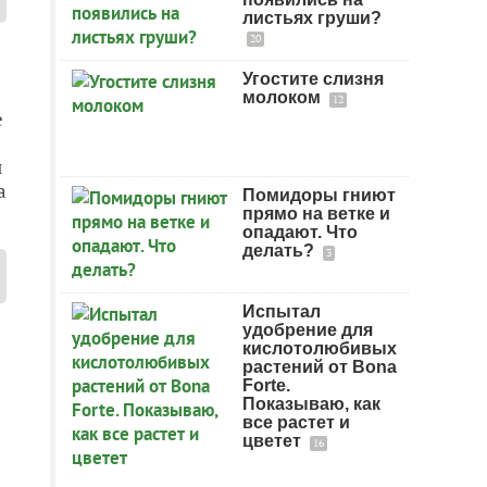
листьях груши?
20
Угостите слизня
молоком
12
е
й
а
Помидоры гниют
прямо на ветке и
опадают. Что
делать?
3
Испытал
удобрение для
кислотолюбивых
растений от Bona
Forte.
Показываю, как
все растет и
цветет
16