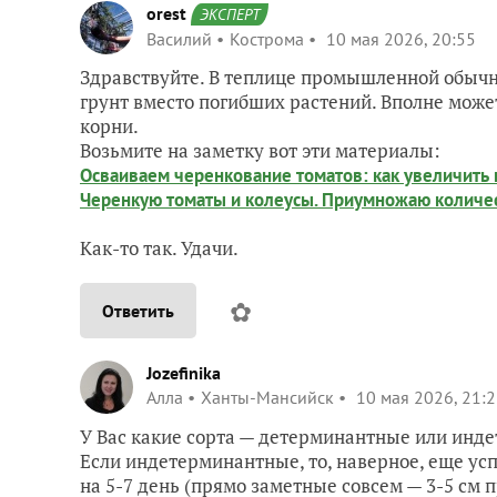
orest
ЭКСПЕРТ
Василий
Кострома
10 мая 2026, 20:55
Здравствуйте. В теплице промышленной обычно
грунт вместо погибших растений. Вполне может
корни.
Возьмите на заметку вот эти материалы:
Осваиваем черенкование томатов: как увеличить
Черенкую томаты и колеусы. Приумножаю количес
Как-то так. Удачи.
✿
Ответить
Jozefinika
Алла
Ханты-Мансийск
10 мая 2026, 21:
У Вас какие сорта — детерминантные или инд
Если индетерминантные, то, наверное, еще ус
на 5-7 день (прямо заметные совсем — 3-5 см п