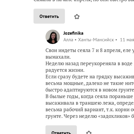
✿
Ответить
Jozefinika
Алла
Ханты-Мансийск
11 мая
Свои индеты сеяла 7 и 8 апреля, еле 
вымахали.
Неделю назад переукореняла в воде 
радуется жизни.
Если сразу будете на грядку высажив
весьма мощные, далеко не такие нит
быстро адаптируются в новом грунте
В былые годы, когда сеяла пораньше 
высаживала в траншею лежа, определя
весьма рабочий вариант, т.к. корни 
грунте. Через неделю «задохликов» б
✿
Ответить