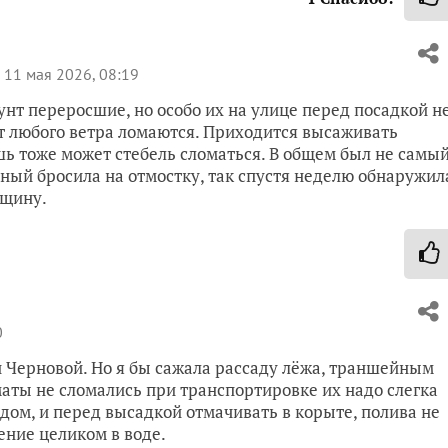
11 мая 2026, 08:19
нт переросшие, но особо их на улице перед посадкой н
т любого ветра ломаются. Приходится высаживать
шь тоже может стебель сломаться. В общем был не самы
ный бросила на отмостку, так спустя неделю обнаружил
ещину.
0
и Черновой. Но я бы сажала рассаду лёжа, траншейным
маты не сломались при транспортировке их надо слегка
здом, и перед высадкой отмачивать в корыте, полива не
ение целиком в воде.