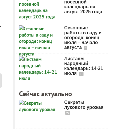
посевной
календарь на
август 2025 года
е
Сезонные
работы в саду и
огороде: конец
июля – начало
августа
9
Листаем
народный
календарь: 14-21
июля
31
Сейчас актуально
Секреты
лукового урожая
98