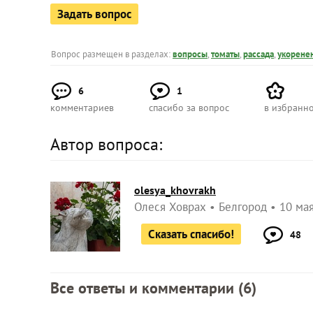
Задать вопрос
Вопрос размещен в разделах:
вопросы
,
томаты
,
рассада
,
укорене
6
1
комментариев
спасибо за вопрос
в избранн
Автор вопроса:
olesya_khovrakh
Олеся Ховрах
Белгород
10 мая
Сказать спасибо!
48
Все ответы и комментарии (
6
)