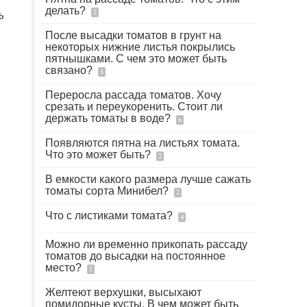
делать?
ь
2
После высадки томатов в грунт на
некоторых нижние листья покрылись
пятнышками. С чем это может быть
связано?
5
Переросла рассада томатов. Хочу
срезать и переукоренить. Стоит ли
держать томаты в воде?
6
Появляются пятна на листьях томата.
Что это может быть?
2
В емкости какого размера лучше сажать
томаты сорта Минибел?
2
Что с листиками томата?
4
Можно ли временно прикопать рассаду
томатов до высадки на постоянное
место?
5
Желтеют верхушки, высыхают
помидорные кусты. В чем может быть