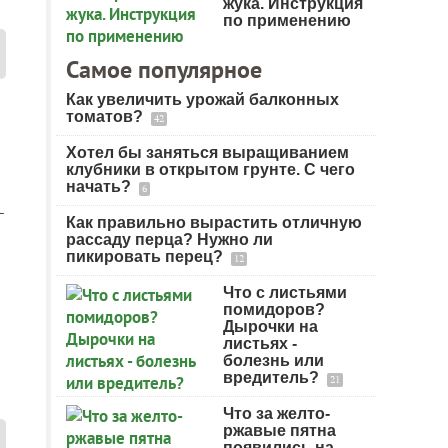
жука. Инструкция
по применению
Самое популярное
Как увеличить урожай балконных
томатов?
42
Хотел бы заняться выращиванием
клубники в открытом грунте. С чего
начать?
6
—
Как правильно вырастить отличную
рассаду перца? Нужно ли
пикировать перец?
12
Что с листьями
помидоров?
Дырочки на
листьях -
болезнь или
вредитель?
21
Что за желто-
ржавые пятна
появились на