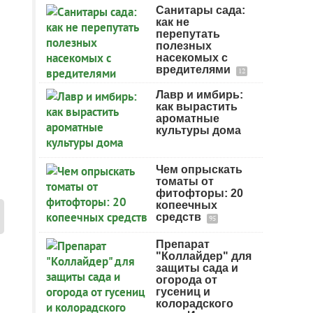
Санитары сада:
как не
перепутать
полезных
насекомых с
вредителями
12
Лавр и имбирь:
как вырастить
ароматные
культуры дома
Чем опрыскать
томаты от
фитофторы: 20
копеечных
средств
95
Препарат
"Коллайдер" для
защиты сада и
огорода от
гусениц и
колорадского