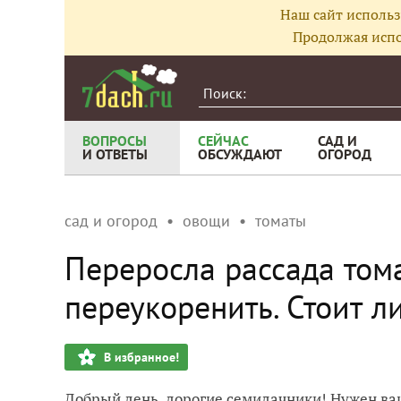
Наш сайт использ
Продолжая испо
ВОПРОСЫ
СЕЙЧАС
САД И
И ОТВЕТЫ
ОБСУЖДАЮТ
ОГОРОД
сад и огород
овощи
томаты
Переросла рассада тома
переукоренить. Стоит л
В избранное!
Добрый день, дорогие семидачники! Нужен ваш