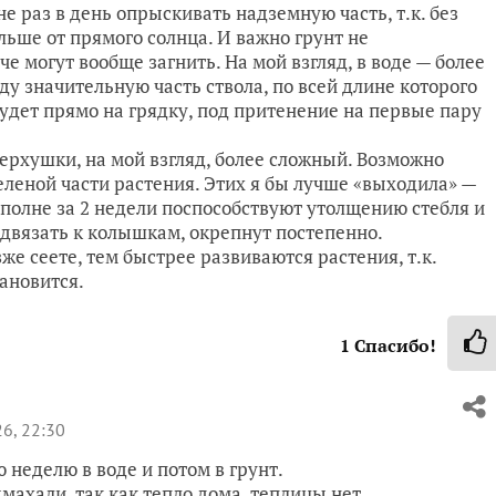
е раз в день опрыскивать надземную часть, т.к. без
льше от прямого солнца. И важно грунт не
че могут вообще загнить. На мой взгляд, в воде — более
у значительную часть ствола, по всей длине которого
удет прямо на грядку, под притенение на первые пару
рхушки, на мой взгляд, более сложный. Возможно
еленой части растения. Этих я бы лучше «выходила» —
полне за 2 недели поспособствуют утолщению стебля и
одвязать к колышкам, окрепнут постепенно.
же сеете, тем быстрее развиваются растения, т.к.
ановится.
1
Спасибо!
6, 22:30
неделю в воде и потом в грунт.
махали, так как тепло дома, теплицы нет.