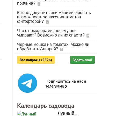
причина?
1
Как не допустить или минимизировать
возможность заражения томатов
фитофторой?
6
Что с помидорами, почему они
умирают? Возможно ли их спасти?
9
Черные мошки на томатах. Можно ли
обработать Актарой?
2
Все вопросы (2526)
Задать свой
Подпишитесь на нас в
телеграме
Календарь садовода
Лунный