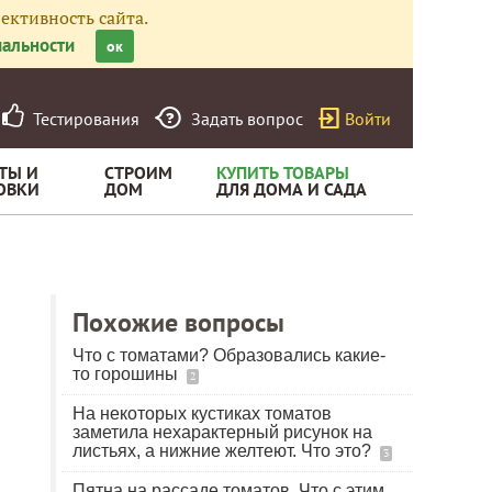
ективность сайта.
альности
ок
Тестирования
Задать вопрос
Войти
ТЫ И
СТРОИМ
КУПИТЬ ТОВАРЫ
ОВКИ
ДОМ
ДЛЯ ДОМА И САДА
Похожие вопросы
Что с томатами? Образовались какие-
то горошины
2
На некоторых кустиках томатов
заметила нехарактерный рисунок на
листьях, а нижние желтеют. Что это?
3
Пятна на рассаде томатов. Что с этим