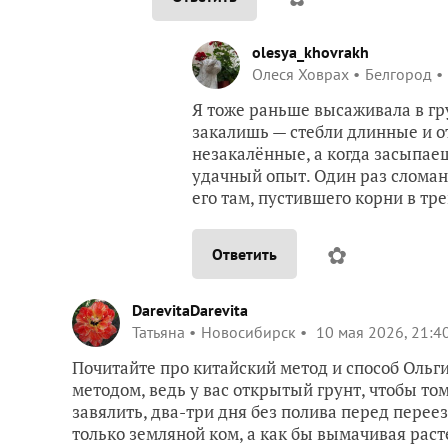
olesya_khovrakh
Олеся Ховрах
Белгород
Я тоже раньше высаживала в гру
закалишь — стебли длинные и о
незакалённые, а когда засыпае
удачный опыт. Один раз сломан
его там, пустившего корни в тр
✿
Ответить
DarevitaDarevita
Татьяна
Новосибирск
10 мая 2026, 21:4
Почитайте про китайский метод и способ Ольг
методом, ведь у вас открытый грунт, чтобы то
завялить, два-три дня без полива перед перее
только земляной ком, а как бы вымачивая раст