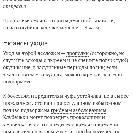
прекрасно
При посеве семян алгоритм действий такой же,
только глубина заделки меньше — 3-4 см.
Нюансы ухода
Уход за чуфой несложен —
прополки
(осторожно, не
спутайте всходы с
пыреем
и не счешите подчистую!),
окучивание
, в засушливые периоды
полив
; если
земля совсем уж скудная, можно пару раз за сезон
подкормить
.
К
болезням и вредителям
чуфа устойчива, но в сырое
прохладное лето или при регулярном избыточном
поливе подвержена
грибным заболеваниям
.
Клубеньки могут повредить
проволочник
и
медведка
: если эти вредители время от времени
появляются на вашем участке, профилактические