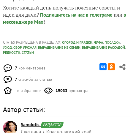
Хотите каждый день получать полезные советы и
идеи для дачи?
или
Подпишитесь на нас
в телеграме
в
!
мессенджере Max
СТАТЬЯ РАЗМЕЩЕНА В РАЗДЕЛАХ:
,
,
,
ОГОРОД И ГРЯДКИ
ЧУФА
ПОСАДКА
,
,
,
,
УХОД
СБОР УРОЖАЯ
ВЫРАЩИВАНИЕ ИЗ СЕМЯН
ВЫРАЩИВАНИЕ РАССАДОЙ
,
РЕДКОСТИ
СТАТЬИ
7
комментариев
7
спасибо за статью
в избранное
19033
просмотра
Автор статьи:
Samdolis
РЕДАКТОР
Светлана
Краснодарский край