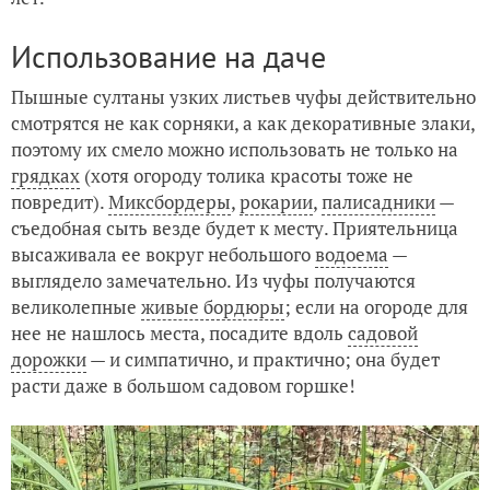
Использование на даче
Пышные султаны узких листьев чуфы действительно
смотрятся не как сорняки, а как декоративные злаки,
поэтому их смело можно использовать не только на
грядках
(хотя огороду толика красоты тоже не
повредит).
Миксбордеры
,
рокарии
,
палисадники
—
съедобная сыть везде будет к месту. Приятельница
высаживала ее вокруг небольшого
водоема
—
выглядело замечательно. Из чуфы получаются
великолепные
живые бордюры
; если на огороде для
нее не нашлось места, посадите вдоль
садовой
дорожки
— и симпатично, и практично; она будет
расти даже в большом садовом горшке!