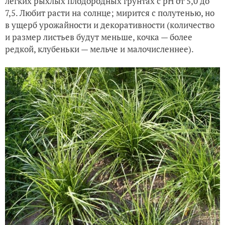
легких рыхлых плодородных грунтах с рН от 5,0 до
7,5. Любит расти на солнце; мирится с полутенью, но
в ущерб урожайности и декоративности (количество
и размер листьев будут меньше, кочка — более
редкой, клубеньки — мельче и малочисленнее).