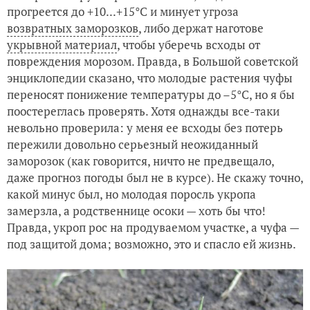
прогреется до +10...+15°C и минует угроза
возвратных заморозков
, либо держат наготове
укрывной материал
, чтобы уберечь всходы от
повреждения морозом. Правда, в Большой советской
энциклопедии сказано, что молодые растения чуфы
переносят понижение температуры до –5°C, но я бы
поостереглась проверять. Хотя однажды все-таки
невольно проверила: у меня ее всходы без потерь
пережили довольно серьезный неожиданный
заморозок (как говорится, ничто не предвещало,
даже прогноз погоды был не в курсе). Не скажу точно,
какой минус был, но молодая поросль укропа
замерзла, а родственнице осоки — хоть бы что!
Правда, укроп рос на продуваемом участке, а чуфа —
под защитой дома; возможно, это и спасло ей жизнь.