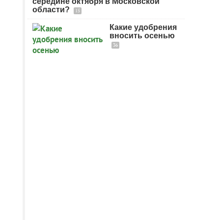
середине октября в Московской
области?
15
Какие удобрения
вносить осенью
36