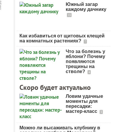
Южный загар
каждому дачнику
13
Как избавиться от щитовых клещей
на комнатных растениях?
7
Что за болезнь у
яблони? Почему
появляются
трещины на
стволе?
4
Скоро будет актуально
Ловим удачные
моменты для
пересадки:
мастер-класс
3
Можно ли высаживать клубнику в