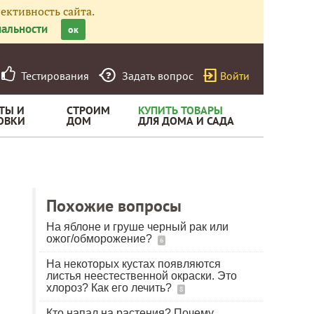
ективность сайта.
альности
ок
Тестирования
Задать вопрос
Войти
ТЫ И
СТРОИМ
КУПИТЬ ТОВАРЫ
ОВКИ
ДОМ
ДЛЯ ДОМА И САДА
Похожие вопросы
На яблоне и груше черный рак или
ожог/обморожение?
6
На некоторых кустах появляются
листья неестественной окраски. Это
хлороз? Как его лечить?
8
Кто напал на растения? Почему