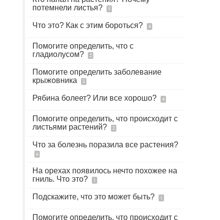
потемнели листья?
5
Что это? Как с этим бороться?
4
Помогите определить, что с
гладиолусом?
2
Помогите определить заболевание
крыжовника
3
Рябина болеет? Или все хорошо?
4
Помогите определить, что происходит с
листьями растений?
2
Что за болезнь поразила все растения?
6
На орехах появилось нечто похожее на
гниль. Что это?
1
Подскажите, что это может быть?
1
Помогите определить, что происходит с