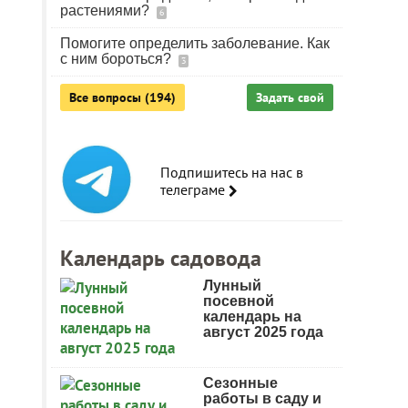
растениями?
6
Помогите определить заболевание. Как
с ним бороться?
3
Все вопросы (194)
Задать свой
Подпишитесь на нас в
телеграме
Календарь садовода
Лунный
посевной
календарь на
август 2025 года
Сезонные
работы в саду и