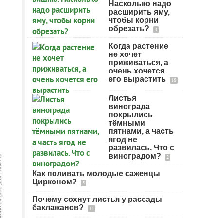
Насколько надо
расширить яму,
чтобы корни
обрезать?
4
Когда растение
не хочет
приживаться, а
очень хочется
его вырастить
18
Листья
винограда
покрылись
тёмными
пятнами, а часть
ягод не
развилась. Что с
виноградом?
2
Как поливать молодые саженцы
Цирконом?
5
Почему сохнут листья у рассады
баклажанов?
14