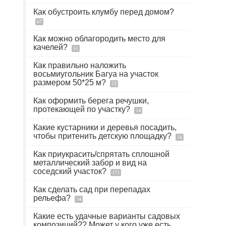
Как обустроить клумбу перед домом?
67
Как можно облагородить место для
качелей?
51
Как правильно наложить
восьмиугольник Багуа на участок
размером 50*25 м?
12
Как оформить берега речушки,
протекающей по участку?
14
Какие кустарники и деревья посадить,
чтобы притенить детскую площадку?
16
Как приукрасить/спрятать сплошной
металлический забор и вид на
соседский участок?
171
Как сделать сад при перепадах
рельефа?
14
Какие есть удачные варианты садовых
композиций?? Может у кого уже есть