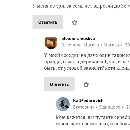
У меня из три, за семь лет выросли до 3х 
✿
Ответить
eleonoramoskva
Элеонора, Москва
Москва
20
У моей соседки на даче один такой к
правда, сажала деревцем 1,5 м, и за
быть, от условий зависит? хотя кле
✿
Ответить
KatiFedorovich
Екатерина
Одинцово
20
Мне кажется, вы путаете сереб
ствол, часто несколько, и небо