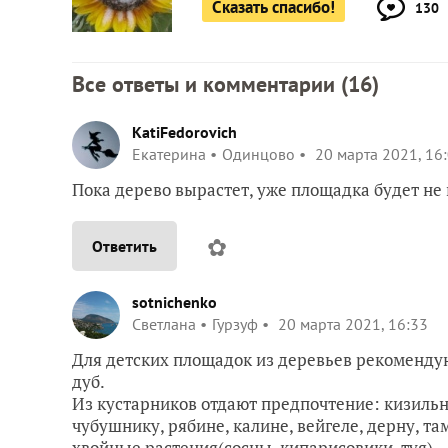
Сказать спасибо!
130
Все ответы и комментарии (
16
)
KatiFedorovich
Екатерина
Одинцово
20 марта 2021, 16
Пока дерево вырастет, уже площадка будет не 
✿
Ответить
sotnichenko
Светлана
Гурзуф
20 марта 2021, 16:33
Для детских площадок из деревьев рекомендуют
дуб.
Из кустарников отдают предпочтение: кизильн
чубушнику, рябине, калине, вейгеле, дерну, 
хвойные растения(сосны, кипарисовики, туя).