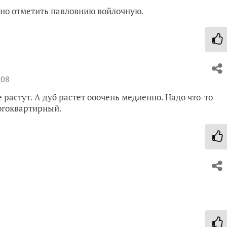
жно отметить павловнию войлочную.
:08
е растут. А дуб растет ооочень медленно. Надо что-то
ногоквартирный.