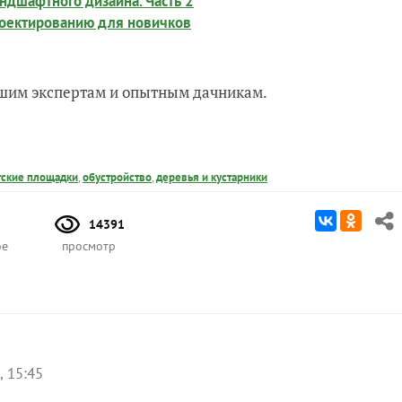
ндшафтного дизайна. Часть 2
роектированию для новичков
нашим экспертам и опытным дачникам.
тские площадки
,
обустройство
,
деревья и кустарники
14391
ое
просмотр
, 15:45