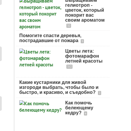
Выращиваем
гелиотроп -
цветок, который
покорит вас
своим ароматом
32
Помогите спасти деревья,
пострадавшие от пожара
3
Цветы лета:
фотомарафон
летней красоты
312
Какие кустарники для живой
изгороди выбрать, чтобы было и
быстро, и красиво, и съедобно?
2
Как помочь
белеющему
кедру?
6