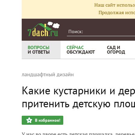
Наш сайт использ
Продолжая испо
ВОПРОСЫ
СЕЙЧАС
САД И
И ОТВЕТЫ
ОБСУЖДАЮТ
ОГОРОД
ландшафтный дизайн
Какие кустарники и дер
притенить детскую пло
В избранное!
У нас во дворе есть детская площадка, деревь