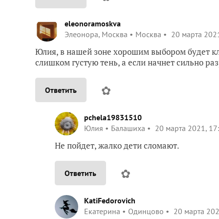
eleonoramoskva
Элеонора, Москва
Москва
20 марта 2021
Юлия, в нашей зоне хорошим выбором будет кл
слишком густую тень, а если начнет сильно ра
✿
Ответить
pchela19831510
Юлия
Балашиха
20 марта 2021, 17
Не пойдет, жалко дети сломают.
✿
Ответить
KatiFedorovich
Екатерина
Одинцово
20 марта 202