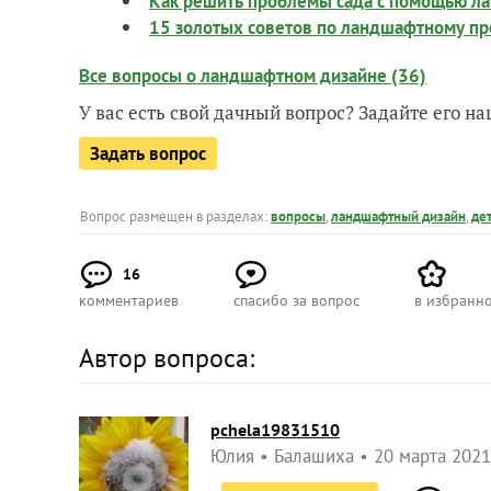
Как решить проблемы сада с помощью ла
15 золотых советов по ландшафтному п
Все вопросы о ландшафтном дизайне (36)
У вас есть свой дачный вопрос? Задайте его 
Задать вопрос
Вопрос размещен в разделах:
вопросы
,
ландшафтный дизайн
,
де
16
комментариев
спасибо за вопрос
в избранн
Автор вопроса:
pchela19831510
Юлия
Балашиха
20 марта 2021