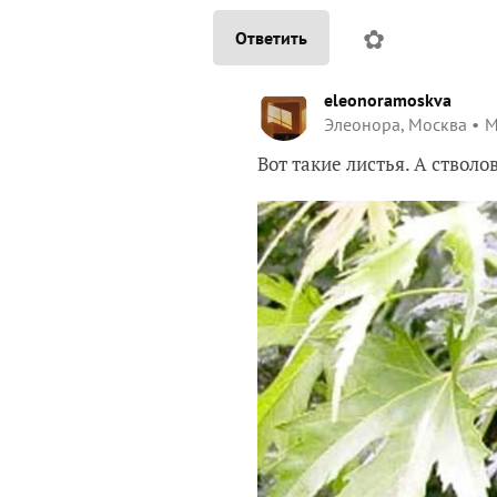
✿
Ответить
eleonoramoskva
Элеонора, Москва
М
Вот такие листья. А стволо