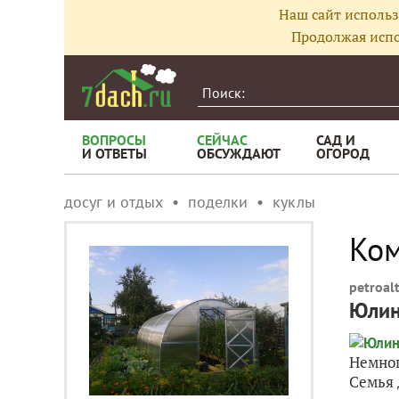
Наш сайт использ
Продолжая испо
ВОПРОСЫ
СЕЙЧАС
САД И
И ОТВЕТЫ
ОБСУЖДАЮТ
ОГОРОД
досуг и отдых
поделки
куклы
Ком
petroal
Юлин
Немног
Семья 