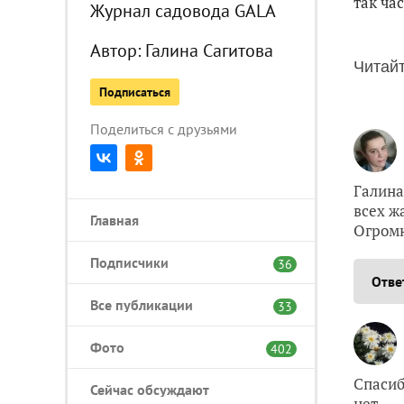
так час
Журнал садовода GALA
Автор:
Галина Сагитова
Читайт
Подписаться
Поделиться с друзьями
Галина
всех ж
Главная
Огромн
Подписчики
36
Отве
Все публикации
33
Фото
402
Спасиб
Сейчас обсуждают
нет.