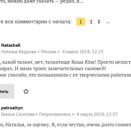
то, можно даже сказать — редко, и...
2
3
→
е все комментарии с начала:
1
NatashaK
Наталья Кедрова
Москва
4 марта 2018, 12:23
, какой талант, нет, талантище Ваша Юля! Просто непос
анрах. И мама троих замечательных сыновей!
ое спасибо, что познакомили с ее творческими работам
✿
тить
petroaltyn
Галина Сагитова
Петропавловск
4 марта 2018, 12:37
о, Наталья, за оценку. Я, если честно, очень долго сомн