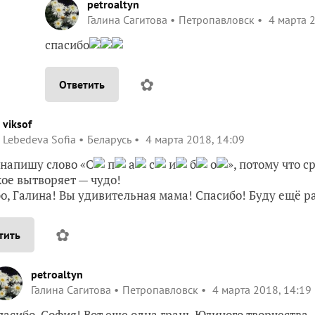
petroaltyn
Галина Сагитова
Петропавловск
4 марта 2
спасибо
✿
Ответить
viksof
Lebedeva Sofia
Беларусь
4 марта 2018, 14:09
 напишу слово «С
п
а
с
и
б
о
», потому что 
кое вытворяет — чудо!
о, Галина! Вы удивительная мама! Спасибо! Буду ещё р
✿
тить
petroaltyn
Галина Сагитова
Петропавловск
4 марта 2018, 14:19
пасибо, София! Вот еще одна грань Юлиного творчества 