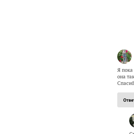
Я пока
она та
Спасиб
Отве
С