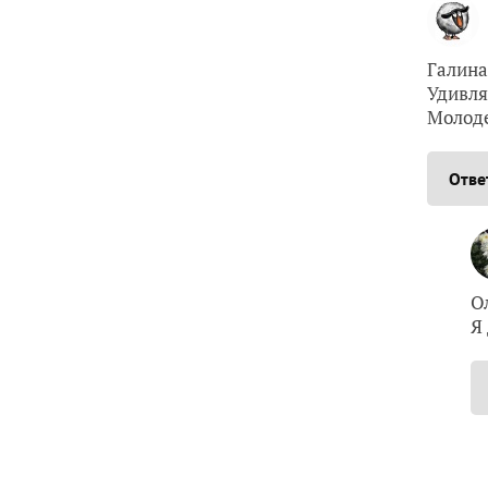
Галина
Удивля
Молоде
Отве
О
Я