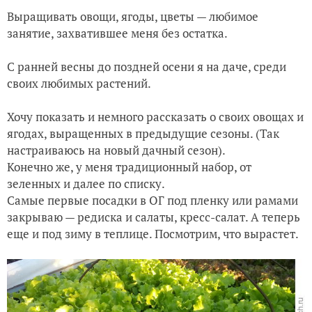
Выращивать овощи, ягоды, цветы — любимое
Клуб путешественников, или Наша поездка в Урумчи (Китай
занятие, захватившее меня без остатка.
Мне дарят подарки "для дачи"
С ранней весны до поздней осени я на даче, среди
своих любимых растений.
Хочу показать и немного рассказать о своих овощах и
ягодах, выращенных в предыдущие сезоны. (Так
настраиваюсь на новый дачный сезон).
Конечно же, у меня традиционный набор, от
зеленных и далее по списку.
Самые первые посадки в ОГ под пленку или рамами
закрываю — редиска и салаты, кресс-салат. А теперь
еще и под зиму в теплице. Посмотрим, что вырастет.