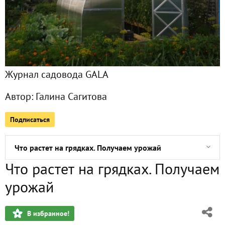
Мамин огород
Не парадный выезд на дачу. И о погоде (фоторепортаж)
Журнал садовода GALA
Юлины куклы
Автор:
Галина Сагитова
Весна. Мой дневник посевной 2018
Подписаться
Ловкость рук (дачные поделки из ничего)
Что растет на грядках. Получаем урожай
Что растет на грядках. Получаем
Астры, георгины, гладиолусы - цветы моего детства
урожай
Как вырастить фрезию
В избранное!
Клуб путешественников, или Наша поездка в Урумчи (Китай