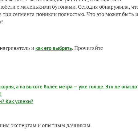
побеги с маленькими бутонами. Сегодня обнаружила, чт
е три сегмента поникли полностью. Что это может быть 
т!
нагреватель и
. Прочитайте
как его выбрать
 корня, а на высоте более метра — уже толще. Это не опасно
!
н? Как успехи?
нашим экспертам и опытным дачникам.