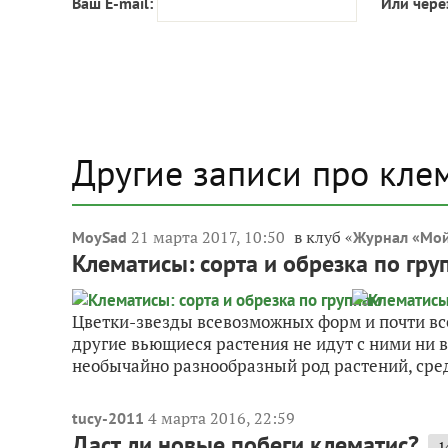
Ваш E-mail:
Или чере
Другие записи про кле
21 марта 2017, 10:50
в клуб «
MoySad
Журнал «Мой
Клематисы: сорта и обрезка по гру
Цветки-звезды всевозможных форм и почти все
другие вьющиеся растения не идут с ними ни 
необычайно разнообразный род растений, сред
4 марта 2016, 22:59
tucy-2011
Даст ли новые побеги клематис?
1