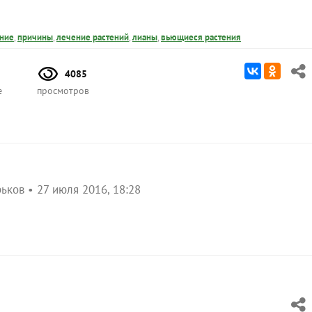
ние
,
причины
,
лечение растений
,
лианы
,
вьющиеся растения
4085
е
просмотров
рьков
27 июля 2016, 18:28