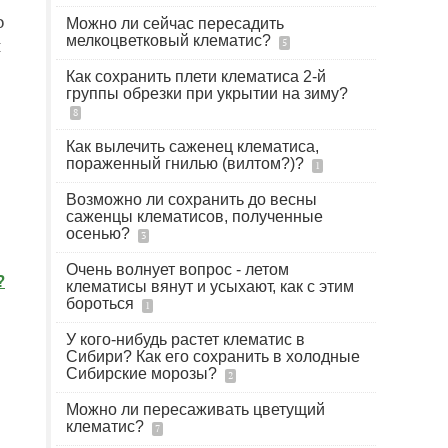
о
Можно ли сейчас пересадить
мелкоцветковый клематис?
и
5
Как сохранить плети клематиса 2-й
группы обрезки при укрытии на зиму?
8
Как вылечить саженец клематиса,
пораженный гнилью (вилтом?)?
1
Возможно ли сохранить до весны
саженцы клематисов, полученные
осенью?
3
Очень волнует вопрос - летом
?
клематисы вянут и усыхают, как с этим
бороться
1
У кого-нибудь растет клематис в
Сибири? Как его сохранить в холодные
Сибирские морозы?
2
Можно ли пересаживать цветущий
клематис?
7