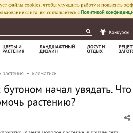
ует файлы cookies, чтобы улучшить работу и повысить эфф
льзование сайта, вы соглашаетесь с
Политикой конфиденци
Конкурсы
ЦВЕТЫ И
ЛАНДШАФТНЫЙ
ДОСУГ И
РЕЦЕП
РАСТЕНИЯ
ДИЗАЙН
ОТДЫХ
ЗАГОТ
 растения
клематисы
 бутоном начал увядать. Что
омочь растению?
кламатис! У меня молодое растение, в начале лета