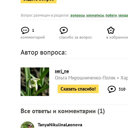
Вопрос размещен в разделах:
вопросы
,
клематисы
,
побеги
,
увяда
1
комментарий
спасибо за вопрос
в избранно
Автор вопроса:
serj_ne
Ольга Мирошниченко-Поляк
Ха
Сказать спасибо!
310
Все ответы и комментарии (
1
)
TanyaNikulinaLeonova