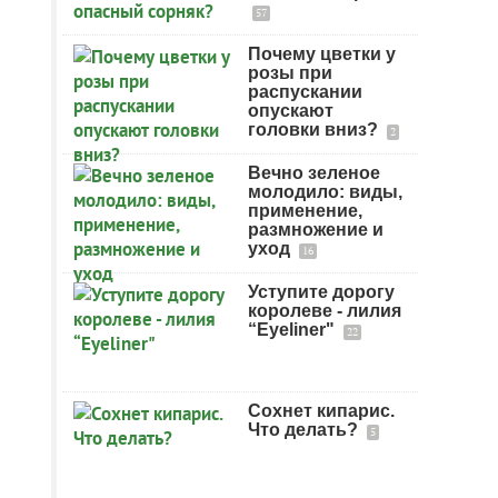
57
Почему цветки у
розы при
распускании
опускают
головки вниз?
2
Вечно зеленое
молодило: виды,
применение,
размножение и
уход
16
Уступите дорогу
королеве - лилия
“Eyeliner"
22
Сохнет кипарис.
Что делать?
5