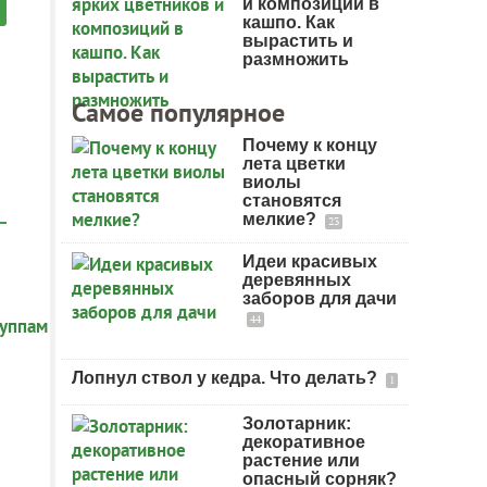
и композиций в
кашпо. Как
вырастить и
размножить
Самое популярное
Почему к концу
лета цветки
виолы
становятся
мелкие?
23
Идеи красивых
деревянных
заборов для дачи
44
Лопнул ствол у кедра. Что делать?
1
Золотарник:
декоративное
растение или
опасный сорняк?