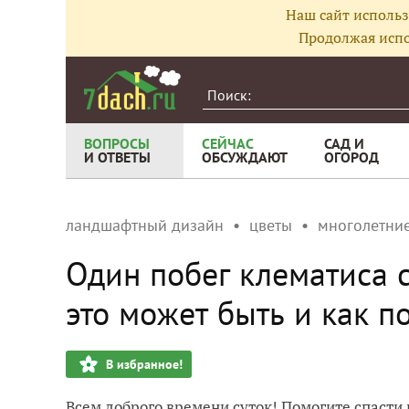
Наш сайт использ
Продолжая испо
ВОПРОСЫ
СЕЙЧАС
САД И
И ОТВЕТЫ
ОБСУЖДАЮТ
ОГОРОД
ландшафтный дизайн
цветы
многолетние
Один побег клематиса с
это может быть и как п
В избранное!
Всем доброго времени суток! Помогите спасти 