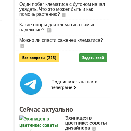
Один побег клематиса с бутоном начал
увядать. Что это может быть и как
помочь растению?
1
Какие опоры для клематиса самые
надёжные?
11
Можно ли спасти саженец клематиса?
6
Все вопросы (223)
Задать свой
Подпишитесь на нас в
телеграме
Сейчас актуально
Эхинацея в
цветнике: советы
дизайнера
2