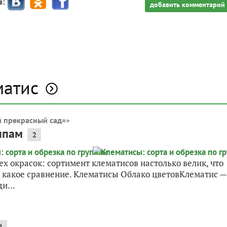
з:
добавить комментарий
матис
»
 прекрасный сад»
ппам
2
х окрасок: сортимент клематисов настолько велик, что
в какое сравнение. Клематисы Облако цветовКлематис —
и...
4