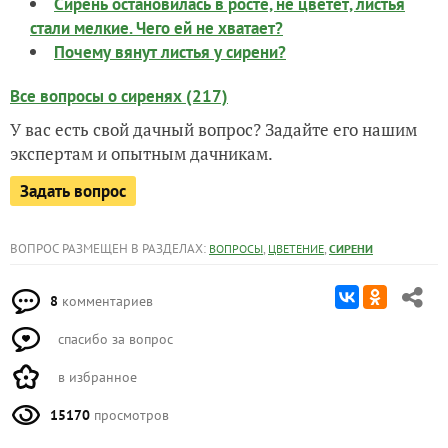
Сирень остановилась в росте, не цветёт, листья
стали мелкие. Чего ей не хватает?
Почему вянут листья у сирени?
Все вопросы о сиренях (217)
У вас есть свой дачный вопрос? Задайте его нашим
экспертам и опытным дачникам.
Задать вопрос
ВОПРОС РАЗМЕЩЕН В РАЗДЕЛАХ:
,
,
ВОПРОСЫ
ЦВЕТЕНИЕ
СИРЕНИ
8
комментариев
спасибо за вопрос
в избранное
15170
просмотров