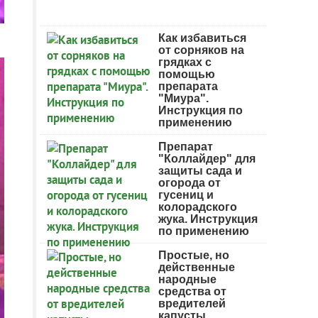
Как избавиться
от сорняков на
грядках с
помощью
препарата
"Миура".
Инструкция по
применению
Препарат
"Коллайдер" для
защиты сада и
огорода от
гусениц и
колорадского
жука. Инструкция
по применению
Простые, но
действенные
народные
средства от
вредителей
капусты