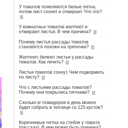
У томатов появляются белые пятна,
потом лист сохнет и отмирает. Что это?
7
У комнатных томатов желтеют и
отмирают листья. В чем причина?
1
Почему листья рассады томатов
становятся похожи на тряпочки?
4
Желтеют, белеют листья у рассады
томатов. Как лечить?
6
Листья томатов сохнут. Чем подкормить
по листу?
6
Что с листьями рассады томатов?
Почему они покрылись пятнами?
7
Сколько кг помидоров в день можно
будет собрать в теплице со 125 кустов?
7
Коричневые пятна на стебле у томата
(рассада). В чем может быть причина?