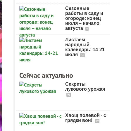
Сезонные
работы в саду и
огороде: конец
июля – начало
августа
9
Листаем
народный
календарь: 14-21
июля
31
Сейчас актуально
Секреты
лукового урожая
98
Хвощ полевой - с
грядки вон!
19