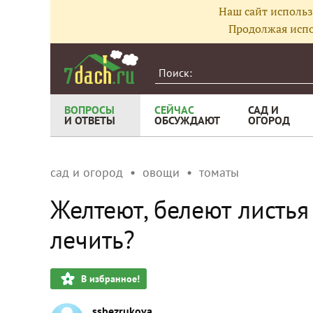
Наш сайт использ
Продолжая испо
ВОПРОСЫ
СЕЙЧАС
САД И
И ОТВЕТЫ
ОБСУЖДАЮТ
ОГОРОД
сад и огород
овощи
томаты
Желтеют, белеют листья
лечить?
В избранное!
ssbezrukova