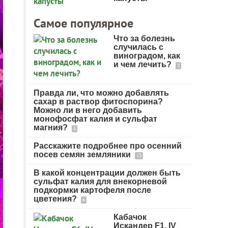
Самое популярное
Что за болезнь
случилась с
виноградом, как
и чем лечить?
2
Правда ли, что можно добавлять
сахар в раствор фитоспорина?
Можно ли в него добавить
монофосфат калия и сульфат
магния?
5
Расскажите подробнее про осенний
посев семян земляники
13
В какой концентрации должен быть
сульфат калия для внекорневой
подкормки картофеля после
цветения?
6
Кабачок
Искандер F1. IV