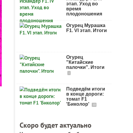
этап. Уход во
время
плодоношения
Огурец Мурашка
F1. VI этап. Итоги
Огурец
"Китайские
палочки". Итоги
1
Подведём итоги
в конце дороги:
томат F1
'Биколор'
10
Скоро будет актуально