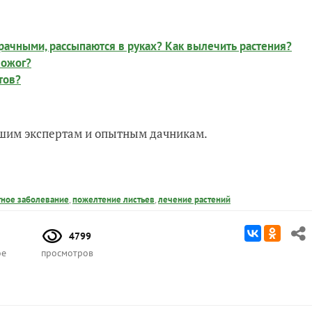
зрачными, рассыпаются в руках? Как вылечить растения?
 ожог?
тов?
нашим экспертам и опытным дачникам.
тное заболевание
,
пожелтение листьев
,
лечение растений
4799
ое
просмотров