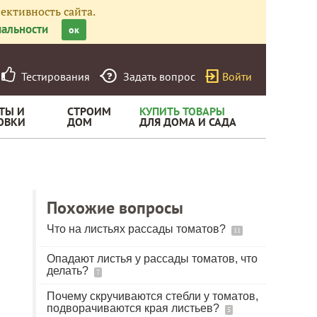
ективность сайта.
альности
ок
Тестирования
Задать вопрос
Войти
ТЫ И
СТРОИМ
КУПИТЬ ТОВАРЫ
ОВКИ
ДОМ
ДЛЯ ДОМА И САДА
Похожие вопросы
Что на листьях рассады томатов?
11
Опадают листья у рассады томатов, что
делать?
7
Почему скручиваются стебли у томатов,
подворачиваются края листьев?
5