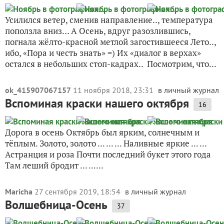
Усилился ветер, сменив направление.., температура
поползла вниз… А Осень, вдруг разозлившись,
погнала жёлто-красной метлой загостившееся Лето..,
ибо, «Пора и честь знать» =) Их «диалог в верхах»
остался в небольших стоп-кадрах.. Посмотрим, что...
ok_415907067157
11 ноября 2018, 23:31
в личный журнал
Вспоминая краски нашего октября
16
Дорога в осень Октябрь был ярким, солнечным и
тёплым. Золото, золото ... ... ... Наливные яркие ... ...
Астранция и роза Почти последний букет этого года
Там леший бродит ... ......
Maricha
27 сентября 2019, 18:54
в личный журнал
Волшебница-Осень
37