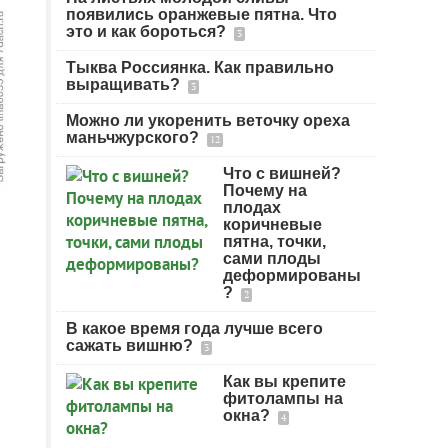
появились оранжевые пятна. Что
это и как бороться?
3
Тыква Россиянка. Как правильно
выращивать?
3
Можно ли укоренить веточку ореха
маньчжурского?
12
Что с вишней?
Почему на
плодах
коричневые
пятна, точки,
сами плоды
деформированы
?
2
В какое время года лучше всего
сажать вишню?
3
Как вы крепите
фитолампы на
окна?
4