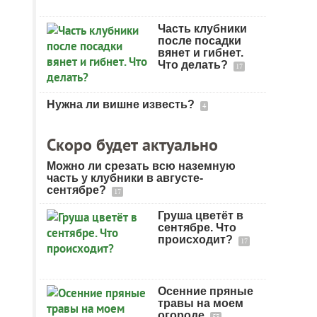
Часть клубники
после посадки
вянет и гибнет.
Что делать?
17
Нужна ли вишне известь?
4
Скоро будет актуально
Можно ли срезать всю наземную
часть у клубники в августе-
сентябре?
17
Груша цветёт в
сентябре. Что
происходит?
17
Осенние пряные
травы на моем
огороде
53