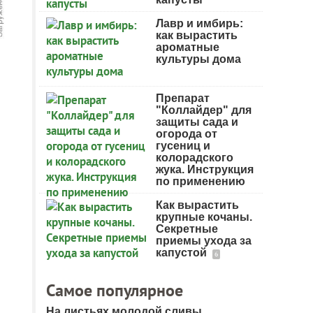
Лавр и имбирь:
как вырастить
ароматные
культуры дома
Препарат
"Коллайдер" для
защиты сада и
огорода от
гусениц и
колорадского
жука. Инструкция
по применению
Как вырастить
крупные кочаны.
Секретные
приемы ухода за
капустой
6
Самое популярное
На листьях молодой сливы