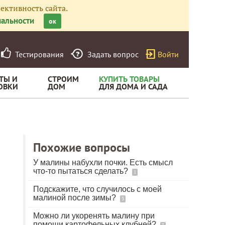
ективность сайта.
альности
ок
Тестирования
Задать вопрос
Войти
ТЫ И
СТРОИМ
КУПИТЬ ТОВАРЫ
ОВКИ
ДОМ
ДЛЯ ДОМА И САДА
Похожие вопросы
У малины набухли почки. Есть смысл
что-то пытаться сделать?
1
Подскажите, что случилось с моей
малиной после зимы?
3
Можно ли укоренять малину при
помощи картофельных клубней?