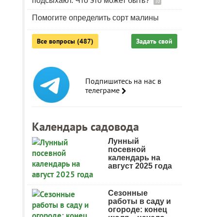
подсыхают. Что это может быть?
10
Помогите определить сорт малины
Все вопросы (487)
Задать свой
Подпишитесь на нас в
телеграме
Календарь садовода
Лунный
посевной
календарь на
август 2025 года
Сезонные
работы в саду и
огороде: конец