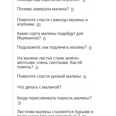
3
Почему замерзла малина?
2
Помогите спасти саженцы малины и
клубники
15
Какие сорта малины подойдут для
Мурманска?
2
Подскажите, как подлечить малину?
2
На малине листья стали зелёно-
жёлтыми, очень светлыми. Как ей
помочь?
2
Помогите спасти урожай малины
1
Что делать с малиной?
Когда пересаживать поросль малины?
1
Листочки малины становятся бурыми и