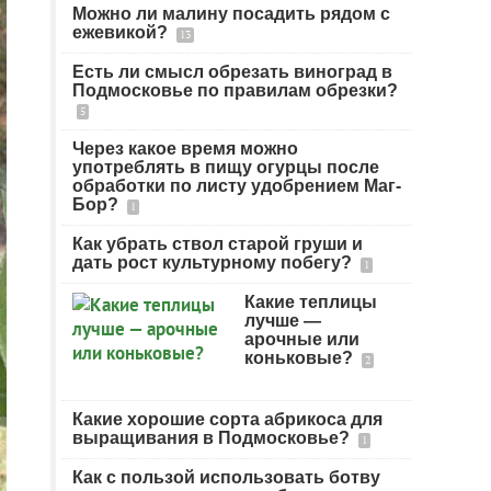
Можно ли малину посадить рядом с
ежевикой?
13
Есть ли смысл обрезать виноград в
Подмосковье по правилам обрезки?
5
Через какое время можно
употреблять в пищу огурцы после
обработки по листу удобрением Маг-
Бор?
1
Как убрать ствол старой груши и
дать рост культурному побегу?
1
Какие теплицы
лучше —
арочные или
коньковые?
2
Какие хорошие сорта абрикоса для
выращивания в Подмосковье?
1
Как с пользой использовать ботву