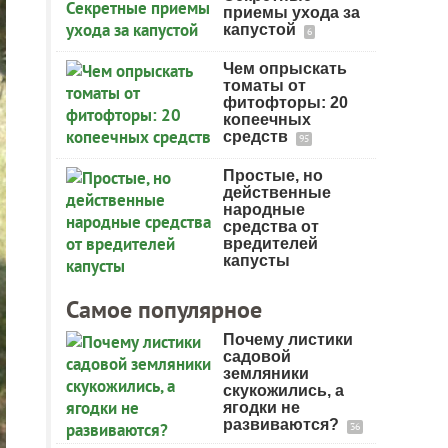
приемы ухода за
капустой
6
Чем опрыскать
томаты от
фитофторы: 20
копеечных
средств
95
Простые, но
действенные
народные
средства от
вредителей
капусты
Самое популярное
Почему листики
садовой
земляники
скукожились, а
ягодки не
развиваются?
36