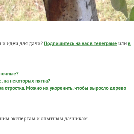
 и идеи для дачи?
или
Подпишитесь на нас
в телеграме
в
блочные?
, на некоторых пятна?
ва отростка. Можно их укоренить, чтобы выросло дерево
нашим экспертам и опытным дачникам.