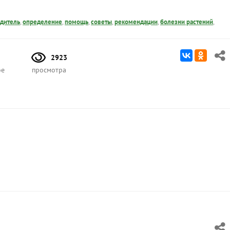
дитель
,
определение
,
помощь
,
советы
,
рекомендации
,
болезни растений
,
2923
ое
просмотра