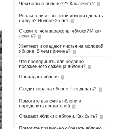
Чем больна яблоня??? Как лечить?
1
Реально ли из высокой яблони сделать
низкую? Яблоне 25 лет
3
Скажите, чем заражены яблоки? И как
лечить?
1
Желтеют и опадают листья на молодой
яблоне. В чем причина?
2
Что предпринять для недавно
посаженного саженца яблони?
2
Пропадает яблоня
1
Сходит кора на яблоне. Что делать?
1
Помогите вылечить яблони и
определить вредителей
6
Опадают яблоки с яблони. Как быть?
4
Помогите правильно обрезать яблоню