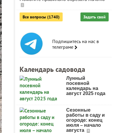
5
Все вопросы (1740)
Задать свой
Подпишитесь на нас в
телеграме
Календарь садовода
Лунный
посевной
календарь на
август 2025 года
Сезонные
работы в саду и
огороде: конец
июля – начало
августа
9