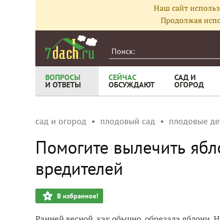
Наш сайт использ
Продолжая испо
ВОПРОСЫ
СЕЙЧАС
САД И
И ОТВЕТЫ
ОБСУЖДАЮТ
ОГОРОД
сад и огород
плодовый сад
плодовые де
Помогите вылечить ябл
вредителей
В избранное!
Ранней весной, как обычно, обрезала яблони. Н