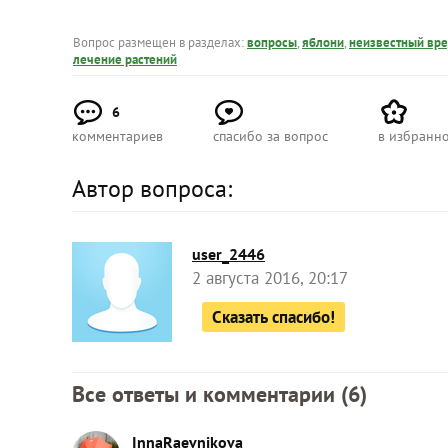
Вопрос размещен в разделах:
вопросы
,
яблони
,
неизвестный вре
лечение растений
6
комментариев
спасибо за вопрос
в избранн
Автор вопроса:
user_2446
2 августа 2016, 20:17
Сказать спасибо!
Все ответы и комментарии (
6
)
InnaRaevnikova