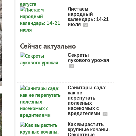
Листаем
народный
календарь: 14-21
июля
31
Сейчас актуально
Секреты
лукового урожая
98
Санитары сада:
как не
перепутать
полезных
насекомых с
вредителями
12
Как вырастить
крупные кочаны.
Секретные