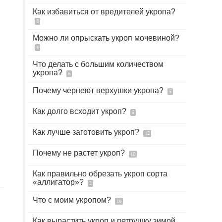
Как избавиться от вредителей укропа?
8
Можно ли опрыскать укроп мочевиной?
4
Что делать с большим количеством
укропа?
6
Почему чернеют верхушки укропа?
5
Как долго всходит укроп?
5
Как лучше заготовить укроп?
12
Почему не растет укроп?
10
Как правильно обрезать укроп сорта
«аллигатор»?
2
Что с моим укропом?
16
Как вырастить укроп и петрушку зимой