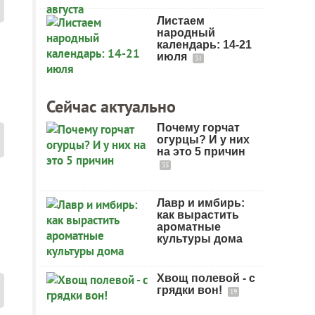
Листаем
народный
календарь: 14-21
июля
31
Сейчас актуально
Почему горчат
огурцы? И у них
на это 5 причин
35
Лавр и имбирь:
как вырастить
ароматные
культуры дома
Хвощ полевой - с
грядки вон!
19