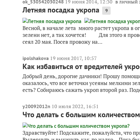
19 июня 2014, 12:30
в личный
ok_530542030248
Летняя посадка укропа
9
Весной, в начале лета много растет укропа в о
зелени нет, а так хочется! Для зтого я прово
сеял 20 мая. Посев провожу на...
19 июня 2017, 10:57
ipolshakova
Как избавиться от вредителей укр
Добрый день, дорогие дачники! Прошу помощи
оказалось, что все веточки усеяны мелкими зе
есть? Собираюсь сажать укроп второй раз. Поде
10 июля 2022, 16:51
y20092012n
Что делать с большим количеством
Здравствуйте! Подскажите, пожалуйста, что пр
Выдернуть и выкинуть как-то жалко… Пока был