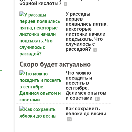
борной кислоты?
1
У рассады
перцев
появились пятна,
некоторые
листочки начали
подсыхать. Что
случилось с
рассадой?
4
Скоро будет актуально
Что можно
посадить и
посеять в
сентябре.
Делимся опытом
и советами
34
Как сохранить
яблоки до весны
23