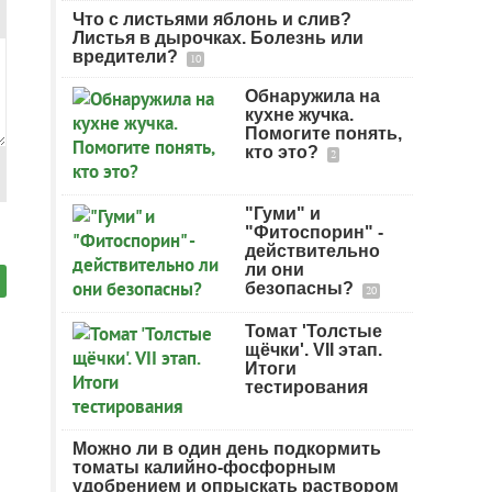
Что с листьями яблонь и слив?
Листья в дырочках. Болезнь или
вредители?
10
Обнаружила на
кухне жучка.
Помогите понять,
кто это?
2
"Гуми" и
"Фитоспорин" -
действительно
ли они
безопасны?
20
Томат 'Толстые
щёчки'. VII этап.
Итоги
тестирования
Можно ли в один день подкормить
томаты калийно-фосфорным
удобрением и опрыскать раствором