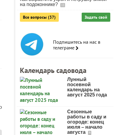
на подоконнике?
12
Все вопросы (37)
Задать свой
Подпишитесь на нас в
телеграме
Календарь садовода
Лунный
посевной
календарь на
август 2025 года
о
Сезонные
работы в саду и
огороде: конец
июля – начало
августа
9