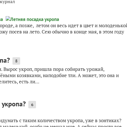
 журнал
городе, а позже, летом он весь идет в цвет и молоденько
жу посев на лето. Сею обычно в конце мая, в этом году
опа?
8
. Вырос укроп, пришла пора собирать урожай,
лёными козявками, наподобие тли. А может, это она и
литесь, есть ли...
 укропа?
6
идумать с таким количеством укропа, уже в зонтиках?
 маленький, особо не мешал мне. А сейчас просто все