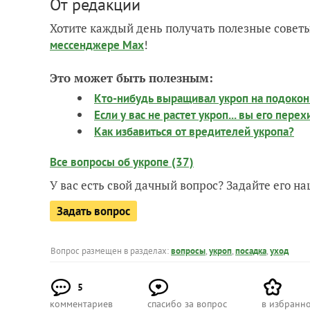
От редакции
Хотите каждый день получать полезные советы
!
мессенджере Max
Это может быть полезным:
Кто-нибудь выращивал укроп на подокон
Если у вас не растет укроп... вы его перех
Как избавиться от вредителей укропа?
Все вопросы об укропе (37)
У вас есть свой дачный вопрос? Задайте его 
Задать вопрос
Вопрос размещен в разделах:
вопросы
,
укроп
,
посадка
,
уход
5
комментариев
спасибо за вопрос
в избранн