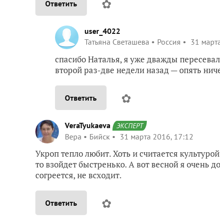
✿
Ответить
user_4022
Татьяна Светашева
Россия
31 марта
спасибо Наталья, я уже дважды пересевал
второй раз-две недели назад — опять ничег
✿
Ответить
VeraTyukaeva
ЭКСПЕРТ
Вера
Бийск
31 марта 2016, 17:12
Укроп тепло любит. Хоть и считается культурой
то взойдет быстренько. А вот весной я очень д
согреется, не всходит.
✿
Ответить