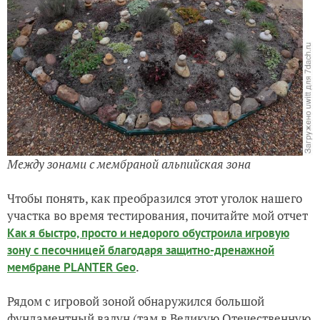
Между зонами с мембраной альпийская зона
Чтобы понять, как преобразился этот уголок нашего
участка во время тестирования, почитайте мой отчет
Как я быстро, просто и недорого обустроила игровую
зону с песочницей благодаря защитно-дренажной
.
мембране PLANTER Geo
Рядом с игровой зоной обнаружился большой
фундаментный валун (там в Великую Отечественную