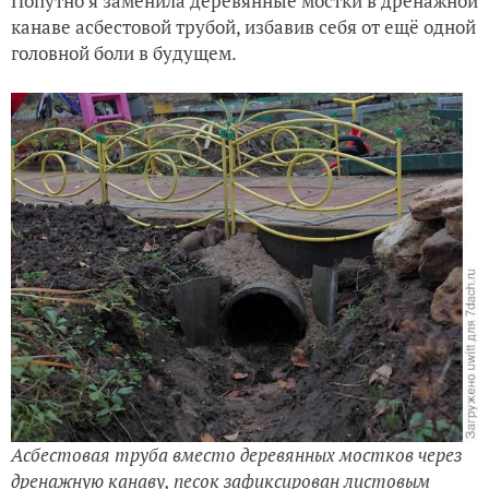
Попутно я заменила деревянные мостки в дренажной
канаве асбестовой трубой, избавив себя от ещё одной
головной боли в будущем.
Асбестовая труба вместо деревянных мостков через
дренажную канаву, песок зафиксирован листовым