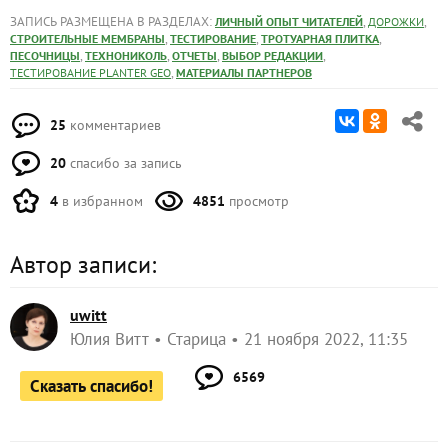
ЗАПИСЬ РАЗМЕЩЕНА В РАЗДЕЛАХ:
,
,
ЛИЧНЫЙ ОПЫТ ЧИТАТЕЛЕЙ
ДОРОЖКИ
,
,
,
СТРОИТЕЛЬНЫЕ МЕМБРАНЫ
ТЕСТИРОВАНИЕ
ТРОТУАРНАЯ ПЛИТКА
,
,
,
,
ПЕСОЧНИЦЫ
ТЕХНОНИКОЛЬ
ОТЧЕТЫ
ВЫБОР РЕДАКЦИИ
,
ТЕСТИРОВАНИЕ PLANTER GEO
МАТЕРИАЛЫ ПАРТНЕРОВ
25
комментариев
20
спасибо за запись
4
в избранном
4851
просмотр
Автор записи:
uwitt
Юлия Витт
Старица
21 ноября 2022, 11:35
6569
Сказать спасибо!