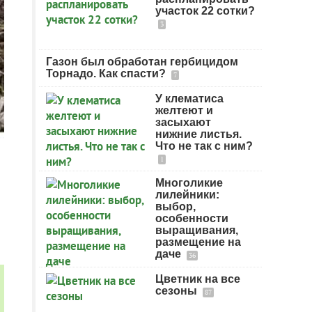
участок 22 сотки?
3
Газон был обработан гербицидом
Торнадо. Как спасти?
7
У клематиса
желтеют и
засыхают
нижние листья.
Что не так с ним?
1
Многоликие
лилейники:
выбор,
особенности
выращивания,
размещение на
даче
36
Цветник на все
сезоны
87