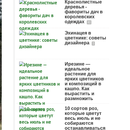
Краснолистные
деревья -
фавориты дач в
королевских
одеждах
82
Эхинацея в
цветнике: советы
дизайнера
2
Ирезине —
идеальное
растение для
ярких цветников
и композиций в
кашпо. Как
вырастить и
размножить
10 сортов роз,
которые цветут
весь июль и не
собираются
останавливаться