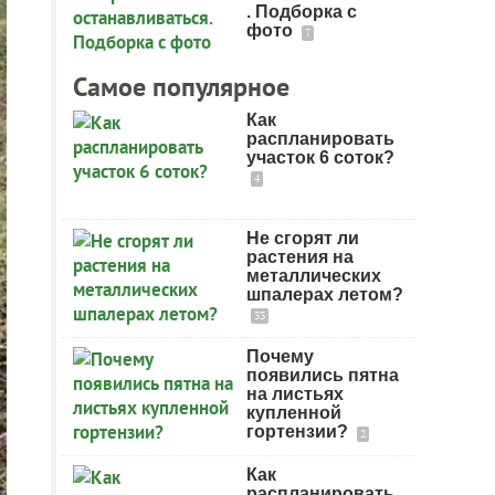
. Подборка с
фото
7
Самое популярное
Как
распланировать
участок 6 соток?
4
Не сгорят ли
растения на
металлических
шпалерах летом?
33
Почему
появились пятна
на листьях
купленной
гортензии?
2
Как
распланировать