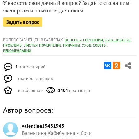
У вас есть свой дачный вопрос? Задайте его нашим
экспертам и опытным дачникам.
Задать вопрос
ВОПРОС РАЗМЕЩЕН В РАЗДЕЛАХ:
,
,
,
ВОПРОСЫ
ГОРТЕНЗИИ
ВЫРАЩИВАНИЕ
,
,
,
,
,
,
ПРОБЛЕМЫ
ЛИСТЬЯ
ПОЧЕРНЕНИЕ
ПРИЧИНЫ
УХОД
СОВЕТЫ
РЕКОМЕНДАЦИИ
1
комментарий
спасибо за вопрос
в избранное
1404
просмотра
Автор вопроса:
valentina19481945
Валентина Хабибулина
Сочи