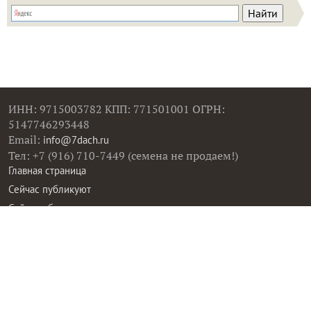
ИНН: 9715003782 КПП: 771501001 ОГРН:
5147746293448
Email:
info@7dach.ru
Тел: +7 (916) 710-7449 (семена не продаем!)
Главная страница
Сейчас публикуют
Сейчас обсуждают
Дачные вопросы
Помощь
Все товары
Все фото
Все вопросы