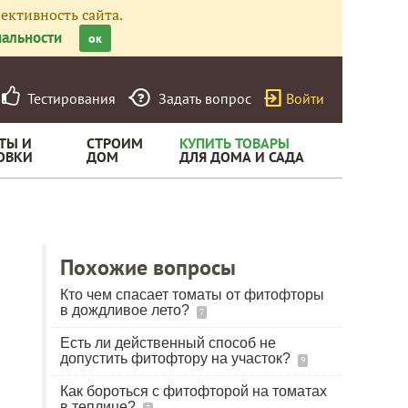
ективность сайта.
альности
ок
Тестирования
Задать вопрос
Войти
ТЫ И
СТРОИМ
КУПИТЬ ТОВАРЫ
ОВКИ
ДОМ
ДЛЯ ДОМА И САДА
Похожие вопросы
Кто чем спасает томаты от фитофторы
в дождливое лето?
7
Есть ли действенный способ не
допустить фитофтору на участок?
9
Как бороться с фитофторой на томатах
в теплице?