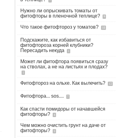
7
Нужно ли опрыскивать томаты от
фитофторы в пленочной теплице?
9
Что такое фитофтороз у томатов?
18
Подскажите, как избавиться от
фитофтороза корней клубники?
Пересадить некуда
1
Может ли фитофтора появиться сразу
на стволах, а не на листьях и плодах?
1
Фитофтороз на ольхе. Как вылечить?
12
Фитофтора... sos....
7
Как спасти помидоры от начавшейся
фитофторы?
4
Чем можно очистить грунт на даче от
фитофторы?
5