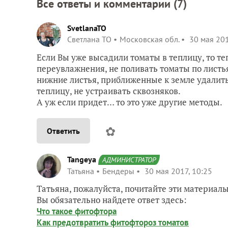
Все ответы и комментарии (
7
)
SvetlanaTO
Светлана ТО
Московская обл.
30 мая 201
Если Вы уже высадили томаты в теплицу, то те
переувлажнения, не поливать томаты по листья
нижние листья, приближенные к земле удалить
теплицу, не устраивать сквозняков.
А уж если придет… то это уже другие методы.
✿
Ответить
Tangeya
АДМИНИСТРАТОР
Татьяна
Бендеры
30 мая 2017, 10:25
Татьяна, пожалуйста, почитайте эти материалы
Вы обязательно найдете ответ здесь:
Что такое фитофтора
Как предотвратить фитофтороз томатов