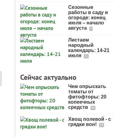
Сезонные
работы в саду и
огороде: конец
июля – начало
августа
9
Листаем
народный
календарь: 14-21
июля
31
Сейчас актуально
Чем опрыскать
томаты от
фитофторы: 20
копеечных
средств
95
Хвощ полевой - с
грядки вон!
19