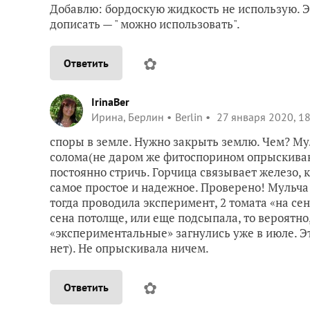
Добавлю: бордоскую жидкость не использую. Э
дописать — " можно использовать".
✿
Ответить
IrinaBer
Ирина, Берлин
Berlin
27 января 2020, 18
споры в земле. Нужно закрыть землю. Чем? Мул
солома(не даром же фитоспорином опрыскивают
постоянно стричь. Горчица связывает железо, 
самое простое и надежное. Проверено! Мульча 
тогда проводила эксперимент, 2 томата «на се
сена потолще, или еще подсыпала, то вероятно
«экспериментальные» загнулись уже в июле. Эт
нет). Не опрыскивала ничем.
✿
Ответить