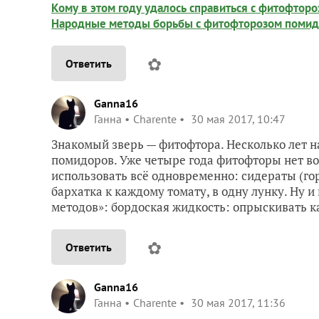
Кому в этом году удалось справиться с фитофтор
Народные методы борьбы с фитофторозом поми
✿
Ответить
Ganna16
Ганна
Charente
30 мая 2017, 10:47
Знакомый зверь — фитофтора. Несколько лет на
помидоров. Уже четыре года фитофторы нет воо
использовать всё одновременно: сидераты (го
бархатка к каждому томату, в одну лунку. Ну и
методов»: бордоская жидкость: опрыскивать к
✿
Ответить
Ganna16
Ганна
Charente
30 мая 2017, 11:36