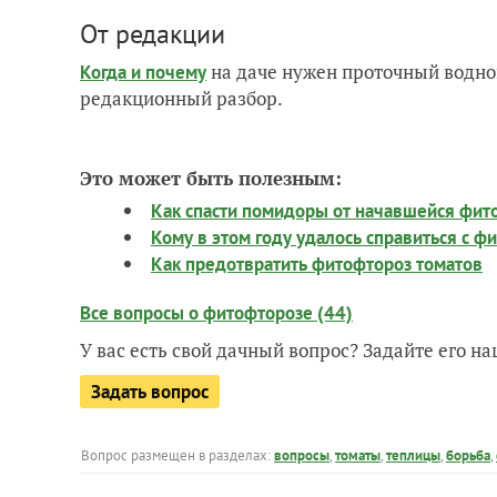
От редакции
на даче нужен проточный водно
Когда и почему
редакционный разбор.
Это может быть полезным:
Как спасти помидоры от начавшейся фи
Кому в этом году удалось справиться с 
Как предотвратить фитофтороз томатов
Все вопросы о фитофторозе (44)
У вас есть свой дачный вопрос? Задайте его 
Задать вопрос
Вопрос размещен в разделах:
вопросы
,
томаты
,
теплицы
,
борьба
,