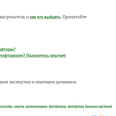
нагреватель и
. Прочитайте
как его выбрать
тофторы?
фитофторозом? Поделитесь опытом!
нашим экспертам и опытным дачникам.
способы
,
советы
,
рекомендации
,
фитофтороз
,
фитофтора
,
болезни растений