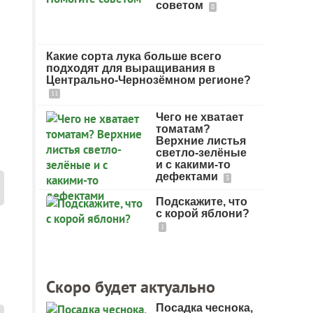
советом
8
Какие сорта лука больше всего
подходят для выращивания в
Центрально-Чернозёмном регионе?
11
Чего не хватает
томатам?
Верхние листья
светло-зелёные
и с какими-то
дефектами
3
Подскажите, что
с корой яблони?
1
Скоро будет актуально
Посадка чеснока,