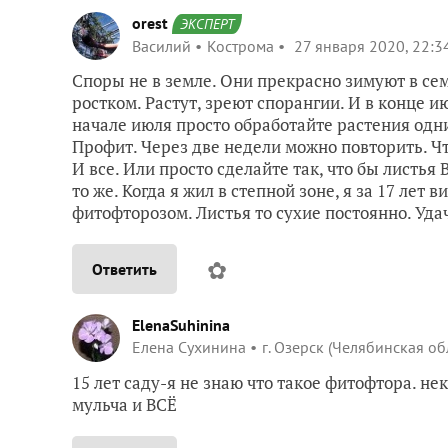
orest
ЭКСПЕРТ
Василий
Кострома
27 января 2020, 22:3
Споры не в земле. Они прекрасно зимуют в се
ростком. Растут, зреют спорангии. И в конце 
начале июля просто обработайте растения одни
Профит. Через две недели можно повторить. Чт
И все. Или просто сделайте так, что бы листь
то же. Когда я жил в степной зоне, я за 17 лет
фитофторозом. Листья то сухие постоянно. Уда
✿
Ответить
ElenaSuhinina
Елена Сухинина
г. Озерск (Челябинская об
15 лет саду-я не знаю что такое фитофтора. не
мульча и ВСЁ