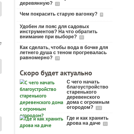
деревянную?
12
Чем покрасить старую вагонку?
9
Удобен ли пояс для садовых
инструментов? На что обратить
внимание при выборе?
51
е
Как сделать, чтобы вода в бочке для
летнего душа с теном прогревалась
равномерно?
19
Скоро будет актуально
С чего начать
благоустройство
старенького
деревенского
дома с огромным
огородом?
115
Где и как хранить
дрова на даче
11