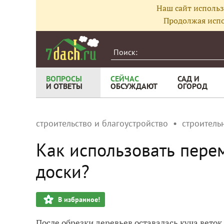
Наш сайт использ
Продолжая испо
ВОПРОСЫ
СЕЙЧАС
САД И
И ОТВЕТЫ
ОБСУЖДАЮТ
ОГОРОД
строительство и благоустройство
строитель
Как использовать пере
доски?
В избранное!
После обрезки деревьев оставалась куча веток