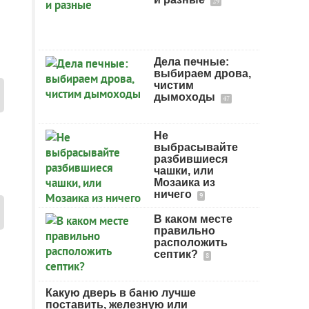
29
Дела печные:
выбираем дрова,
чистим
дымоходы
47
Не
выбрасывайте
разбившиеся
чашки, или
Мозаика из
ничего
9
В каком месте
правильно
расположить
септик?
8
Какую дверь в баню лучше
поставить, железную или