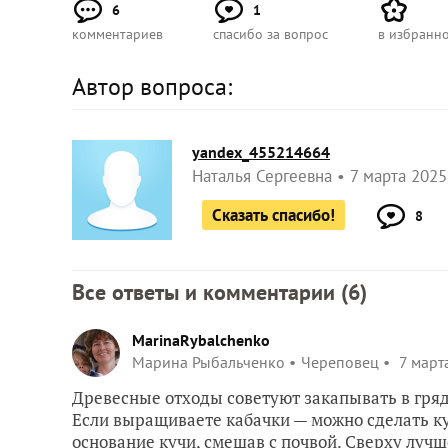
6
1
комментариев
спасибо за вопрос
в избранн
Автор вопроса:
yandex_455214664
Наталья Сергеевна
7 марта 2025
Сказать спасибо!
8
Все ответы и комментарии (
6
)
MarinaRybalchenko
Марина Рыбальченко
Череповец
7 март
Древесные отходы советуют закапывать в гря
Если выращиваете кабачки — можно сделать ку
основание кучи, смешав с почвой. Сверху лучш