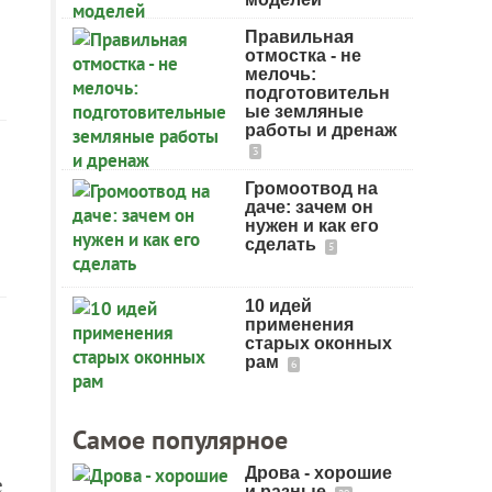
Правильная
отмостка - не
мелочь:
подготовительн
ые земляные
работы и дренаж
3
Громоотвод на
даче: зачем он
нужен и как его
сделать
5
10 идей
применения
старых оконных
рам
6
Самое популярное
Дрова - хорошие
е
и разные