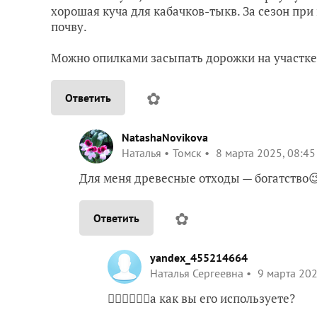
хорошая куча для кабачков-тыкв. За сезон пр
почву.
Можно опилками засыпать дорожки на участке 
✿
Ответить
NatashaNovikova
Наталья
Томск
8 марта 2025, 08:45
Для меня древесные отходы — богатство
✿
Ответить
yandex_455214664
Наталья Сергеевна
9 марта 202
👍🏻👍🏻👍🏻а как вы его используете?