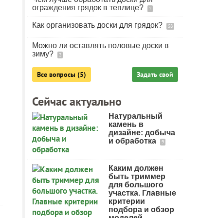
ограждения грядок в теплице?
7
Как организовать доски для грядок?
58
Можно ли оставлять половые доски в
зиму?
2
Все вопросы (5)
Задать свой
Сейчас актуально
Натуральный
камень в
дизайне: добыча
и обработка
9
Каким должен
быть триммер
для большого
участка. Главные
критерии
подбора и обзор
моделей