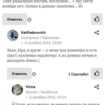
Тоже рядышком постою, послушаю… У нас света
вообще нет, только в домике лампочка…
✿
Ответить
KatiFedorovich
Екатерина
Одинцово
6 октября 2016, 19:00
Хаха, Ира, я круче — у меня три лампочки и есть
(вау!) кухонная подсветка! А из домика ночью я
выходить боюсь )
✿
Ответить
1
Спасибо!
Virina
Ирина
Челябинск
6 октября 2016, 19:14
Катя, если честно, то нечего делать по ночам