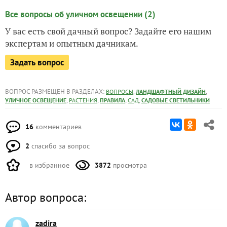
Все вопросы об уличном освещении (2)
У вас есть свой дачный вопрос? Задайте его нашим
экспертам и опытным дачникам.
Задать вопрос
ВОПРОС РАЗМЕЩЕН В РАЗДЕЛАХ:
,
,
ВОПРОСЫ
ЛАНДШАФТНЫЙ ДИЗАЙН
,
,
,
,
УЛИЧНОЕ ОСВЕЩЕНИЕ
РАСТЕНИЯ
ПРАВИЛА
САД
САДОВЫЕ СВЕТИЛЬНИКИ
16
комментариев
2
спасибо за вопрос
в избранное
3872
просмотра
Автор вопроса:
zadira