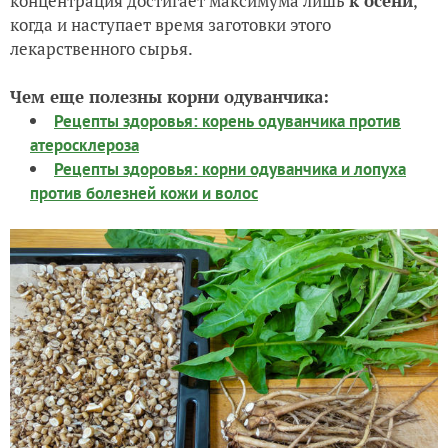
концентрация достигает максимума лишь
к осени
,
когда и наступает время заготовки этого
лекарственного сырья.
Чем еще полезны корни одуванчика:
Рецепты здоровья: корень одуванчика против
атеросклероза
Рецепты здоровья: корни одуванчика и лопуха
против болезней кожи и волос