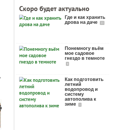
Скоро будет актуально
Где и как хранить
дрова на даче
11
Понемногу вьём
мое садовое
гнездо в темноте
4
у
Как подготовить
летний
водопровод и
систему
автополива к
зиме
1