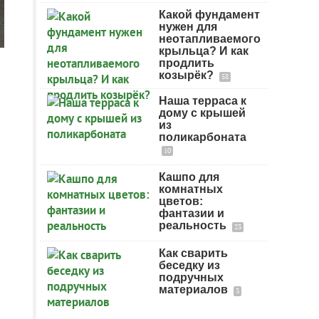
Какой фундамент
нужен для
неотапливаемого
крыльца? И как
продлить
козырёк?
58
Наша терраса к
дому с крышей
из
поликарбоната
10
Кашпо для
комнатных
цветов:
фантазии и
реальность
23
Как сварить
беседку из
подручных
материалов
3