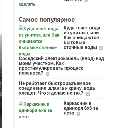
Самое популярное
Куда течёт вода
из унитаза, или
Как очищаются
бытовые
сточные воды
8
Соседский электрокабель (ввод) над
моим участком. Как
простимулировать процесс
переноса?
4
Не работает быстроразъемное
соединение шланга к крану, вода
хлещет. Что я делаю не так?
15
Каркасник в
единоря 6х6 за
лето
9