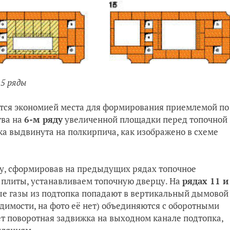
5 ряды
тся экономией места для формирования приемлемой по
тва на
6-м ряду
увеличенной площадки перед топочной
а выдвинута на полкирпича, как изображено в схеме
у, сформировав на предыдущих рядах топочное
у плиты, устанавливаем топочную дверцу. На
рядах 11 и
е газы из подтопка попадают в вер­тикальный дымовой
димости, на фото её нет) объединяются с оборотными
т поворотная задвижка на выходном канале подтопка,