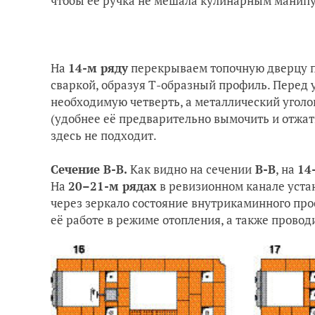
чтобы её ручка не мешала кулинарным манип
На
14-м ряду
перекрываем топочную дверцу пе
сваркой, образуя Т-образный профиль. Перед
необходимую четверть, а металлический уголо
(удобнее её предварительно вымочить и отжат
здесь не подходит.
Сечение В-В.
Как видно на сечении
В-В
, на
14
На
20–21-м рядах
в ревизионном канале уста
через зеркало состояние внутрикаминного про
её работе в режиме отопления, а также прово