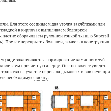
уляциям.
чи. Для этого соединяем два уголка заклёпками или
 укладкой в кирпичах выпиливаем
болгаркой
к плотно оборачиваем рулонной тонкой тканью Supersil
ь). Пролёт перекрытия большой, замковая конструкция
-м ряду
заканчивается формирование каминного зуба.
навливаем прочистную дверцу. Она позволяет увидеть
странства на участке перевала дымовых газов печи при
дить необходимую
чистку
.