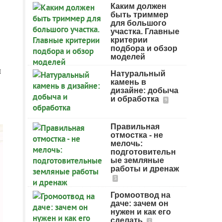
Каким должен
быть триммер
для большого
участка. Главные
критерии
подбора и обзор
моделей
и
Натуральный
камень в
дизайне: добыча
и обработка
9
Правильная
отмостка - не
мелочь:
подготовительн
ые земляные
работы и дренаж
3
Громоотвод на
даче: зачем он
нужен и как его
сделать
5