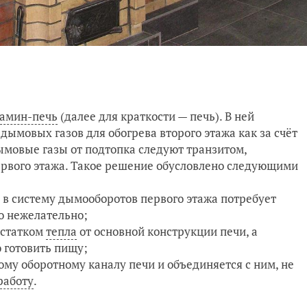
амин-печь
(далее для краткости — печь). В ней
ымовых газов для обогрева второго этажа как за счёт
дымовые газы от подтопка следуют транзитом,
ервого этажа. Такое решение обусловлено следующими
в систему дымооборотов первого этажа потребует
о нежелательно;
остатком
тепла
от основной конструкции печи, а
 готовить пищу;
ому оборотному каналу печи и объединяется с ним, не
работу
.