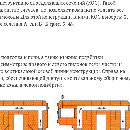
онструктивно определяющих сечений (КОС). Такой
шинстве случаев, но позволяет компактно увязать все
дымоходы.Для этой конструкции такими КОС выберем
3,
ые сечения
А–А
и
Б–Б
(рис. 3, 4)
.
подтопка и печи, а также нижние подвёртки
имметрию правого и левого пилонов печи, чистки и
о вертикальной осевой линии конструкции. Справа на
ки, обеспечивающей доступ к вертикальному оборотном
но канала левой подвёртки.