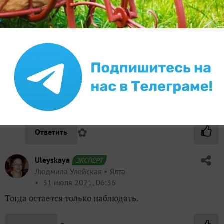
и ограничьтесь поливами в поддон. Пока жарко
— ежедневно, понемногу.
Отверстия на листьях сделали какие-то
листогрызущие гусеницы. Их должно быть
видно невооруженным взглядом.
При недостатке кальция листья сразу растут
деформированными из-за несоответствия в
развитии листовых жилок и межжилкового
пространства. Там будет абсолютно иная
картина.
✿
Ответить
Uleyskaya
ЭКСПЕРТ
Людмила Улейская
Ялта
31 июля 2021, 06:36
Тогда остается только наблюдать.