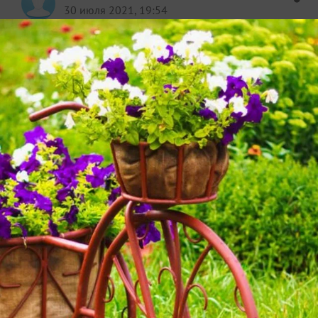
30 июля 2021, 19:54
Спасибо но нет листов несколько в комнате 30 а
градусов а может и выше но я переместил авокадо
в другую комнату там от 20-25 градусов стоит на
столе у окна и мне говорили что листья могут
вырастать з дырами иза нехватки кальция это так
или меня ввели в обман
✿
Ответить
1
Спасибо!
Jozefinika
Алла
Ханты-Мансийск
31 июля 2021, 07:11
Авокадо не боится ни жары, ни солнца. От
избыточного солнечного света листья могут едва
краснеть, но тургор не теряют. Как правило, все
проблемы с листьями идут от корневой.
Постарайтесь подсушить грунт на поверхности