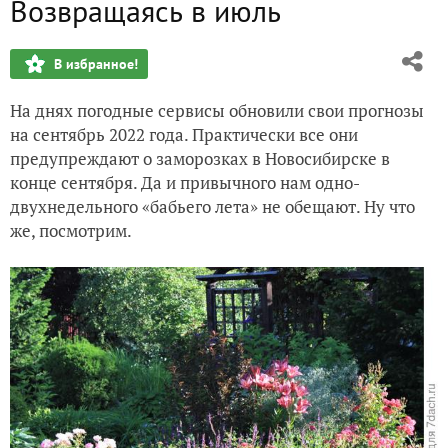
Возвращаясь в июль
Урожай картофеля в 2022-м. Начало: Розара и Адретта
В избранное!
Поход в огород
На днях погодные сервисы обновили свои прогнозы
Добро пожаловать в мой июньский сад
на сентябрь 2022 года. Практически все они
предупреждают о заморозках в Новосибирске в
Июнь - время пионов
конце сентября. Да и привычного нам одно-
двухнедельного «бабьего лета» не обещают. Ну что
Любимые нарциссы в моем саду (разрезно-корончатые, 
же, посмотрим.