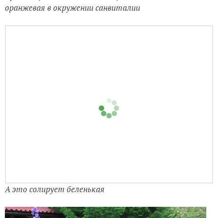
А это солирует беленькая