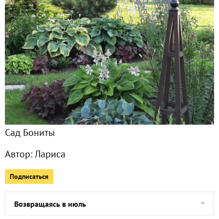
Фото
78
Сейчас обсуждают
Уходящая красота
Снег в сентябре
Сад Бониты
Осень. Сентябрь в саду
Автор:
Лариса
Редкий дождливый день в августе
Подписаться
Июль в саду (продолжение)
Возвращаясь в июль