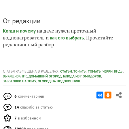
От редакции
на даче нужен проточный
Когда и почему
воднонагреватель и
. Прочитайте
как его выбрать
редакционный разбор.
СТАТЬЯ РАЗМЕЩЕНА В РАЗДЕЛАХ:
,
,
,
,
СТАТЬИ
ТОМАТЫ
ТОМАТЫ ЧЕРРИ
ВИДЫ
,
,
,
ВЫРАЩИВАНИЕ
ДОМАШНИЙ ОГОРОД
БЛЮДА ИЗ ПОМИДОРОВ
,
ЗАГОТОВКИ НА ЗИМУ
ОГОРОД НА ПОДОКОННИКЕ
6
комментариев
14
спасибо за статью
7
в избранном
30898
просмотров