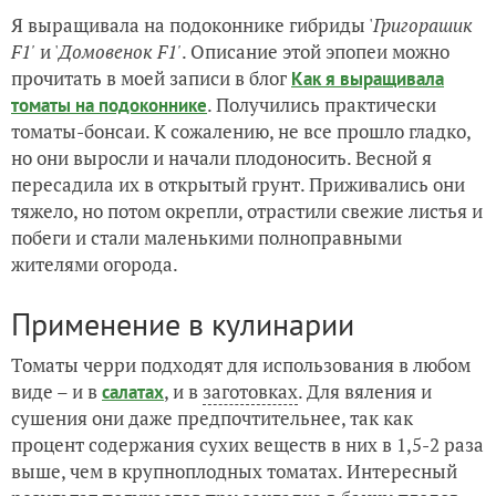
Я выращивала на подоконнике гибриды '
Григорашик
F1'
и '
Домовенок F1'
. Описание этой эпопеи можно
прочитать в моей записи в блог
Как я выращивала
. Получились практически
томаты на подоконнике
томаты-бонсаи. К сожалению, не все прошло гладко,
но они выросли и начали плодоносить. Весной я
пересадила их в открытый грунт. Приживались они
тяжело, но потом окрепли, отрастили свежие листья и
побеги и стали маленькими полноправными
жителями огорода.
Применение в кулинарии
Томаты черри подходят для использования в любом
виде – и в
, и в
заготовках
. Для вяления и
салатах
сушения они даже предпочтительнее, так как
процент содержания сухих веществ в них в 1,5-2 раза
выше, чем в крупноплодных томатах. Интересный