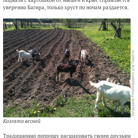
уверенно Багира, только хруст по ночам раздается.
Козлята весной
Традиционно попрошу расшаривать своим друзьям