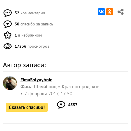
52
комментария
30
спасибо за запись
1
в избранном
17236
просмотров
Автор записи:
FimaShlyaybnic
Фима Шляйбниц
Красногородское
2 февраля 2017, 17:50
4557
Сказать спасибо!