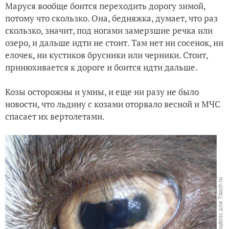
Маруся вообще боится переходить дорогу зимой,
потому что скользко. Она, бедняжка, думает, что раз
Ландрасы, а также немного о породистых козах
скользко, значит, под ногами замерзшие речка или
озеро, и дальше идти не стоит. Там нет ни сосенок, ни
елочек, ни кустиков брусники или черники. Стоит,
принюхивается к дороге и боится идти дальше.
Козы осторожны и умны, и еще ни разу не было
новости, что льдину с козами оторвало весной и МЧС
спасает их вертолетами.