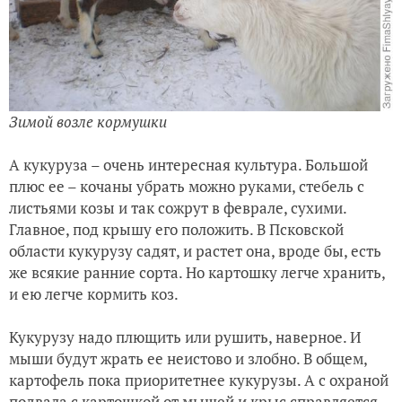
Зимой возле кормушки
А кукуруза – очень интересная культура. Большой
плюс ее – кочаны убрать можно руками, стебель с
листьями козы и так сожрут в феврале, сухими.
Главное, под крышу его положить. В Псковской
области кукурузу садят, и растет она, вроде бы, есть
же всякие ранние сорта. Но картошку легче хранить,
и ею легче кормить коз.
Кукурузу надо плющить или рушить, наверное. И
мыши будут жрать ее неистово и злобно. В общем,
картофель пока приоритетнее кукурузы. А с охраной
подвала с картошкой от мышей и крыс справляется