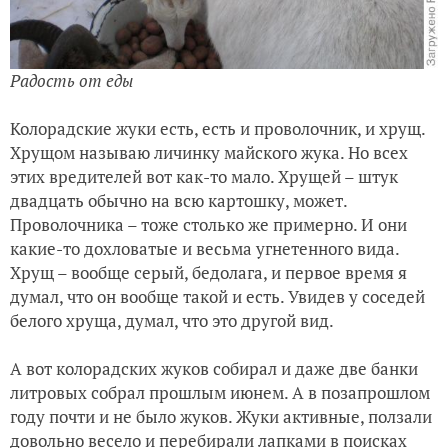
Радость от еды
Колорадские жуки есть, есть и проволочник, и хрущ.
Хрущом называю личинку майского жука. Но всех
этих вредителей вот как-то мало. Хрущей – штук
двадцать обычно на всю картошку, может.
Проволочника – тоже столько же примерно. И они
какие-то дохловатые и весьма угнетенного вида.
Хрущ – вообще серый, бедолага, и первое время я
думал, что он вообще такой и есть. Увидев у соседей
белого хруща, думал, что это другой вид.
А вот колорадских жуков собирал и даже две банки
литровых собрал прошлым июнем. А в позапрошлом
году почти и не было жуков. Жуки активные, ползали
довольно весело и перебирали лапками в поисках