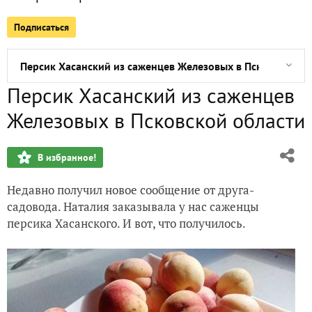
Подписаться
Выращивание персиков в теплице в Сибири
Персик Хасанский из саженцев Железовых в Псковской об
Персик Хасанский из саженцев
Если бы директором был я
Железовых в Псковской области
Персики - вегетативные клоны Железова на Сахалине
В избранное!
Недавно получил новое сообщение от друга-
садовода. Наталия заказывала у нас саженцы
персика Хасанского. И вот, что получилось.