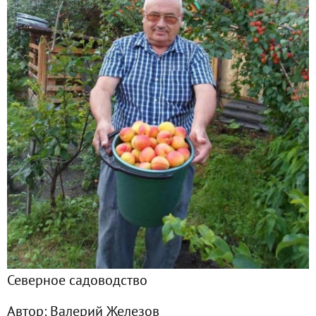
Фото
5
Сейчас обсуждают
Деревья - богатство для будущих поколений
Абрикос Королевский. История. Выращивание. Морозосто
Хотите в Европе иметь сады? Нужно запустить туда “сиби
Опасные агроприёмы: как уничтожить деревья
Как поливать плодовые деревья - на примере саженца пе
Северное садоводство
Подготовка сада к зиме - не делаем ничего
Автор:
Валерий Железов
Как правильно посадить саженец осенью/весной