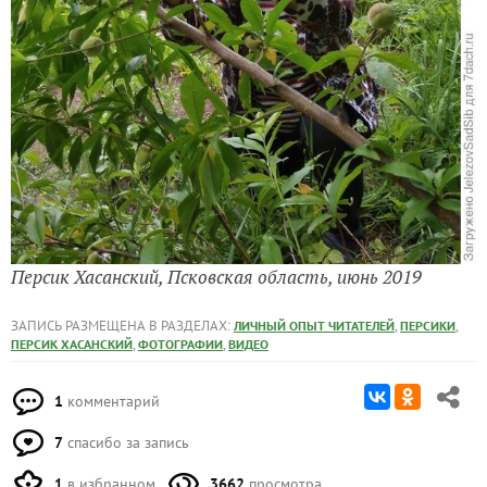
Персик Хасанский, Псковская область, июнь 2019
ЗАПИСЬ РАЗМЕЩЕНА В РАЗДЕЛАХ:
,
,
ЛИЧНЫЙ ОПЫТ ЧИТАТЕЛЕЙ
ПЕРСИКИ
,
,
ПЕРСИК ХАСАНСКИЙ
ФОТОГРАФИИ
ВИДЕО
1
комментарий
7
спасибо за запись
1
в избранном
3662
просмотра