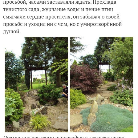
просьбой, часами заставляли ждать. Прохлада
тенистого сада, журчание воды и пение птиц
смягчали сердце просителя, он забывал о своей
просьбе и уходил ни с чем, но с умиротворённой
душой.
Прямоугольная пергола приводит в «лесную» часть