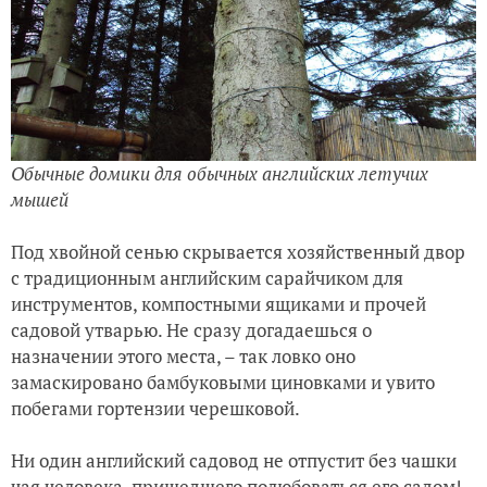
Обычные домики для обычных английских летучих
мышей
Под хвойной сенью
скрывается хозяйственный двор
с традиционным английским сарайчиком для
инструментов, компостными ящиками и прочей
садовой утварью. Не сразу догадаешься о
назначении этого места, – так ловко оно
замаскировано бамбуковыми циновками и увито
побегами гортензии черешковой.
Ни один английский садовод не отпустит без чашки
чая человека, пришедшего полюбоваться его садом!