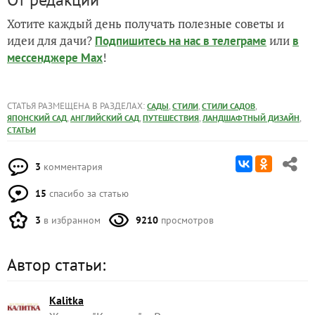
Хотите каждый день получать полезные советы и
идеи для дачи?
или
Подпишитесь на нас
в телеграме
в
!
мессенджере Max
СТАТЬЯ РАЗМЕЩЕНА В РАЗДЕЛАХ:
,
,
,
САДЫ
СТИЛИ
СТИЛИ САДОВ
,
,
,
,
ЯПОНСКИЙ САД
АНГЛИЙСКИЙ САД
ПУТЕШЕСТВИЯ
ЛАНДШАФТНЫЙ ДИЗАЙН
СТАТЬИ
3
комментария
15
спасибо за статью
3
в избранном
9210
просмотров
Автор статьи:
Kalitka