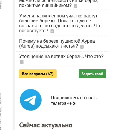
Можно ли использовать ветки берез,
покрытые лишайником?
2
У меня на купленном участке растут
большие березы. Пока соседи не
возражают, но надо что-то делать. Что
посоветуете?
6
Почему на березе пушистой Ауреа
(Aurea) подсыхают листья?
4
Утолщение на ветвях березы. Что это?
1
Все вопросы (67)
Задать свой
Подпишитесь на нас в
телеграме
Сейчас актуально