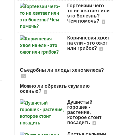
Гортензии чего-
то не хватает или
это болезнь?
Чем помочь?
6
Коричневая хвоя
на ели - это ожог
или грибок?
2
Съедобны ли плоды хеномелеса?
10
Можно ли обрезать скумпию
осенью?
1
Душистый
горошек -
растение,
которое стоит
посадить
4
Листья сальвии