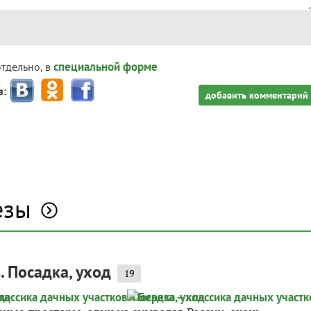
специальной форме
отдельно, в
з:
добавить комментарий
езы
. Посадка, уход
19