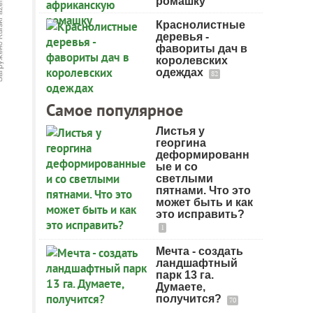
ромашку
Краснолистные
деревья -
фавориты дач в
королевских
одеждах
82
Самое популярное
Листья у
георгина
деформированн
ые и со
светлыми
пятнами. Что это
может быть и как
это исправить?
1
Мечта - создать
ландшафтный
парк 13 га.
Думаете,
получится?
70