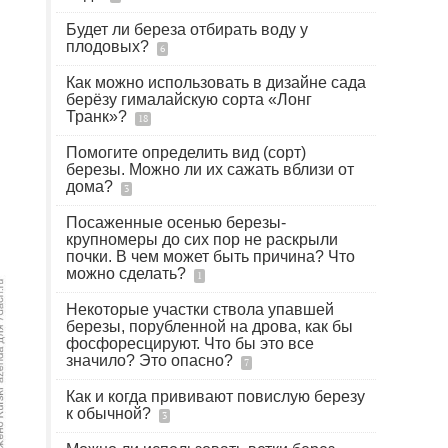
Будет ли береза отбирать воду у
плодовых?
6
Как можно использовать в дизайне сада
берёзу гималайскую сорта «Лонг
Транк»?
18
Помогите определить вид (сорт)
березы. Можно ли их сажать вблизи от
дома?
3
Посаженные осенью березы-
крупномеры до сих пор не раскрыли
почки. В чем может быть причина? Что
можно сделать?
1
Некоторые участки ствола упавшей
березы, порубленной на дрова, как бы
фосфоресцируют. Что бы это все
значило? Это опасно?
7
Как и когда прививают повислую березу
к обычной?
3