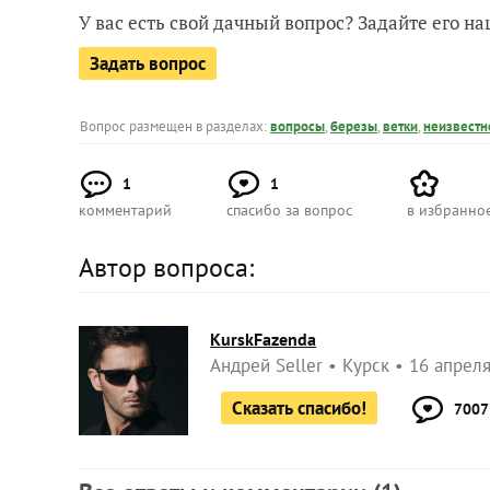
У вас есть свой дачный вопрос? Задайте его 
Задать вопрос
Вопрос размещен в разделах:
вопросы
,
березы
,
ветки
,
неизвестн
1
1
комментарий
спасибо за вопрос
в избранно
Автор вопроса:
KurskFazenda
Андрей Seller
Курск
16 апреля
Сказать спасибо!
7007