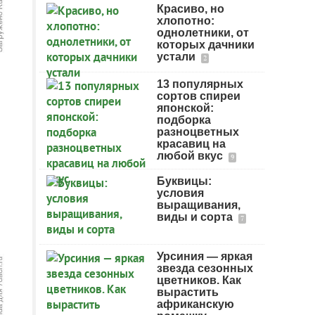
Красиво, но
хлопотно:
однолетники, от
которых дачники
устали
2
13 популярных
сортов спиреи
японской:
подборка
разноцветных
красавиц на
любой вкус
9
Буквицы:
условия
выращивания,
виды и сорта
7
Урсиния — яркая
звезда сезонных
цветников. Как
вырастить
африканскую