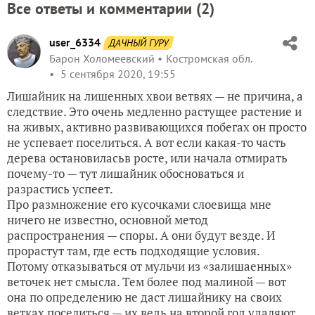
Все ответы и комментарии (
2
)
user_6334
ДАЧНЫЙ ГУРУ
Барон Холомеевский
Костромская обл.
5 сентября 2020, 19:55
Лишайник на лишенных хвои ветвях — не причина, а
следствие. Это очень медленно растущее растение и
на живых, активно развивающихся побегах он просто
не успевает поселиться. А вот если какая-то часть
дерева остановиласьв росте, или начала отмирать
почему-то — тут лишайник обосноваться и
разрастись успеет.
Про размножение его кусочками слоевища мне
ничего не известно, основной метод
распространения — споры. А они будут везде. И
прорастут там, где есть подходящие условия.
Потому отказываться от мульчи из «залишаенных»
веточек нет смысла. Тем более под малиной — вот
она по определению не даст лишайнику на своих
ветках поселиться — их ведь на второй год удаляют.