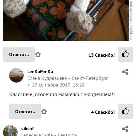
✿
Ответить
13
Спасибо!
LenKaPenKa
Елена Кудрявцева
Санкт-Петербург
25 сентября 2019, 13:28
Классные, особенно мамочка с младенцем!!!
✿
Ответить
4
Спасибо!
viksof
Lebedeva Sofia
Беларусь