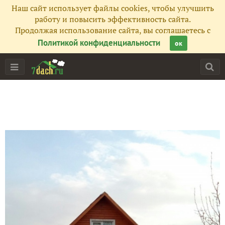
Наш сайт использует файлы cookies, чтобы улучшить
работу и повысить эффективность сайта.
Главная
Продолжая использование сайта, вы соглашаетесь с
Политикой конфиденциальности
ок
Подписчики
25
Все публикации
47
Фото
1
Сейчас обсуждают
Ну куда же без бусиков?
Чем богаты...
Испытания сушильного агрегата