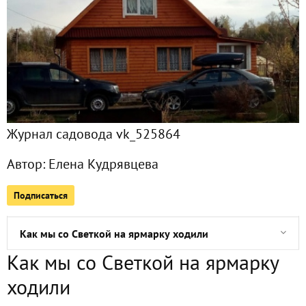
И еще один подарочек!
И у меня подарочек под ёлочкой!
Помогите вспомнить вкус детства
Журнал садовода vk_525864
Подскажите сорт тыквы, у которой много цветков
Автор:
Елена Кудрявцева
Катрин. История рождения одной кошки
Подписаться
Почему мы больше не шьем кукол
Как мы со Светкой на ярмарку ходили
Как мы со Светкой на ярмарку
Мой первый приз в Семидачье
ходили