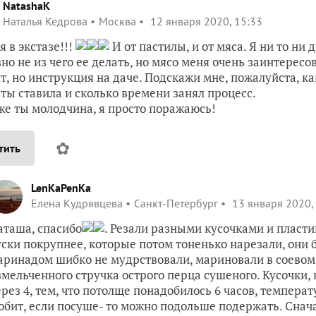
NatashaK
Наталья Кедрова
Москва
12 января 2020, 15:33
я в экстазе!!!
И от пастилы, и от мяса. Я ни то ни д
вно не из чего ее делать, но мясо меня очень заинтересо
т, но инструкция на даче. Подскажи мне, пожалуйста, ка
ты ставила и сколько времени занял процесс.
же ты молодчина, я просто поражаюсь!
✿
тить
LenKaPenKa
Елена Кудрявцева
Санкт-Петербург
13 января 2020,
аташа, спасибо
. Резали разными кусочками и пласти
уски покрупнее, которые потом тоненько нарезали, они 
аринадом шибко не мудрствовали, мариновали в соевом 
змельченного стручка острого перца сушеного. Кусочки,
ерез 4, тем, что потолще понадобилось 6 часов, температ
юбит, если посуше- то можно подольше подержать. Снача