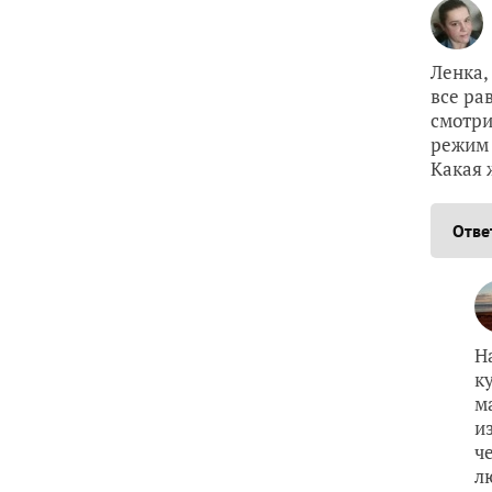
Ленка, 
все ра
смотри
режим 
Какая 
Отве
Н
к
м
и
ч
л