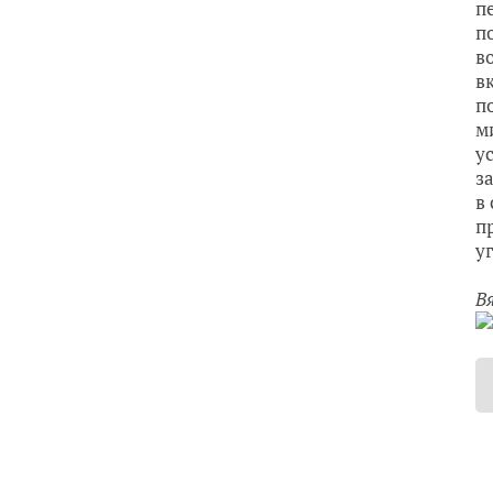
п
п
в
в
п
м
у
з
в
п
у
В