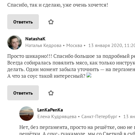
Спасибо, так и сделаю, уже очень хочется!
✿
Ответить
NatashaK
Наталья Кедрова
Москва
13 января 2020, 11:2
Просто шикарно!!! Спасибо большое за подробный ре
Всегда собиралась повялить мясо, как только инстру
делать. Один момент забыла уточнить — на пергамен
А что за соус такой интересный?
✿
Ответить
LenKaPenKa
Елена Кудрявцева
Санкт-Петербург
13 ян
Нет, без пергамента, просто на решётке, оно н
решётки. А соус- гуакамоле, мы со Светкой в су