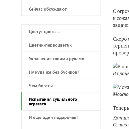
Сейчас обсуждают
С огро
к сожа
задаче
Цветут цветы...
Скоро 
Цветик-первоцветик
терпен
провер
Украшения своими руками
Ну куда же без бусиков?
В проце
Чем богаты...
Можно 
Испытания сушильного
агрегата
Теперь
Хотите
И еще один подарочек!
Ознако