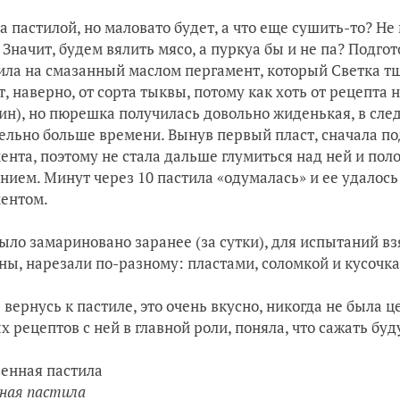
а пастилой, но маловато будет, а что еще сушить-то? Н
 Значит, будем вялить мясо, а пуркуа бы и не па? Подг
ла на смазанный маслом пергамент, который Светка тщ
т, наверно, от сорта тыквы, потому как хоть от рецепта
ин), но пюрешка получилась довольно жиденькая, в сле
ельно больше времени. Вынув первый пласт, сначала под
ента, поэтому не стала дальше глумиться над ней и по
нием. Минут через 10 пастила «одумалась» и ее удалос
ментом.
ыло замариновано заранее (за сутки), для испытаний в
ны, нарезали по-разному: пластами, соломкой и кусочк
 вернусь к пастиле, это очень вкусно, никогда не была 
х рецептов с ней в главной роли, поняла, что сажать буд
ная пастила