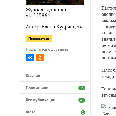
Пастил
Журнал садовода
овощи.
vk_525864
выложи
Автор:
Елена Кудрявцева
зависи
апельс
значит
Подписаться
пергам
Поделиться с друзьями
поведе
перга
Мясо б
Главная
говяди
Подписчики
Теперь
25
вкусны
Все публикации
47
Фото
1
Тыквен