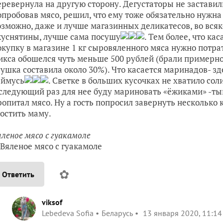
еревернула на другую сторону. Дегустаторы не заставили
опробовав мясо, решил, что ему тоже обязательно нужна 
озможно, даже и лучше магазинных деликатесов, во всяк
куснятины, лучше сама посушу
. Тем более, что ка
окупку в магазине 1 кг сыровяленного мяса нужно потрат
икса обошелся чуть меньше 500 рублей (брали примерно
сушка составила около 30%). Что касается маринадов- зд
аймусь
. Светке в больших кусочках не хватило сол
 следующий раз для нее буду мариновать «ёжиками» -ты
ропитал мясо. Ну а гость попросил завернуть несколько 
гостить маму.
яленое мясо с гуакамоле
✿
Ответить
viksof
Lebedeva Sofia
Беларусь
13 января 2020, 11:14