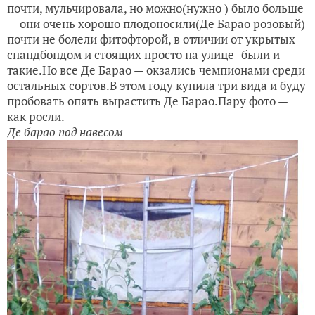
почти, мульчировала, но можно(нужно ) было больше
— они очень хорошо плодоносили(Де Барао розовый)
почти не болели фитофторой, в отличии от укрытых
спандбондом и стоящих просто на улице- были и
такие.Но все Де Барао — окзались чемпионами среди
остальных сортов.В этом году купила три вида и буду
пробовать опять вырастить Де Барао.Пару фото —
как росли.
Де барао под навесом