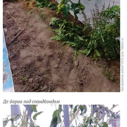
Де барао под спандбондом