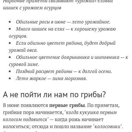
Народные приметы связывают «урожай» еловых
шишек с урожаем огурцов
Обильные росы в июне — лето урожайное.
Много шишек на елях — к хорошему урожаю
огурцов.
Если обильно цветет рябина, будет добрый
урожай овса.
Обильное цветение боярышника и шиповника — к
суровой зиме.
Поздний расцвет рябины — к долгой осени.
Лето жаркое — зима морозная.
А не пойти ли нам по грибы?
В июне появляются
первые грибы
. По приметам,
грибная пора начинается, "
когда кукушка первым
колосом подавится
" — когда рожь начинает
колоситься; отсюда и пошло название "
колосовики
".