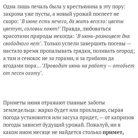
Одна лишь печаль была у крестьянина в эту пору:
закрома уже пусты, а новый урожай поспеет не
скоро: "
В июне есть нечего, да жить весело: цветы
цветут, соловьи поют!
" Правда, любоваться
красотами природы некогда: "
В июнь-разноцвет дня
свободного нет
". Только успели завершить посевы —
настало время пропалывать грядки, поливать огород;
а там и сенокос не за горами, и за грибами да
ягодами пора… "
Проводит июнь на работу — отобьет
от песен охоту
".
Приметы июня отражают главные заботы
земледельца: жарко будет или прохладно, сырая
погода установится или засуха придет, — от капризов
погоды зависит будущий урожай. Пожалуй, ни в
каком ином месяце не найдется столько
примет,