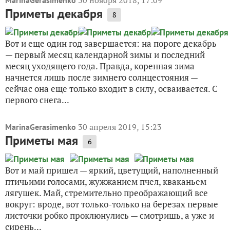
30 ноября 2018, 17:09
MarinaGerasimenko
Приметы декабря
8
Вот и еще один год завершается: на пороге декабрь
— первый месяц календарной зимы и последний
месяц уходящего года. Правда, коренная зима
начнется лишь после зимнего солнцестояния —
сейчас она еще только входит в силу, осваивается. С
первого снега...
30 апреля 2019, 15:23
MarinaGerasimenko
Приметы мая
6
Вот и май пришел — яркий, цветущий, наполненный
птичьими голосами, жужжанием пчел, кваканьем
лягушек. Май, стремительно преображающий все
вокруг: вроде, вот только-только на березах первые
листочки робко проклюнулись — смотришь, а уже и
сирень...