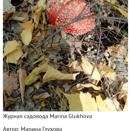
Главная
Подписчики
5
Все публикации
19
Сейчас обсуждают
"Кин-дза-дза" местного разлива
Мороз и солнце - все-таки совпало!
Журнал садовода Marina Glukhova
Куда катится мир... в гололед?
Автор:
Марина Глухова
Январская поездка на дачу