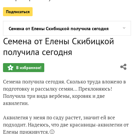
Подписаться
Новогоднее чудо... или так и должно быть?
Семена от Елены Скибицкой получила сегодня
Семена от Елены Скибицкой
Ах... Кармен, Кармен...
получила сегодня
Вот и осень заглянула
В избранное!
Лаванда для роз... и не только для них
Семена получила сегодня. Сколько труда вложено в
Злаки - новоселы на участке
подготовку и рассылку семян… Преклоняюсь!
Получила три вида вербены, коровяк и две
Коты и кошки... а как без них?
аквилегии.
Аквилегия у меня по саду растет, значит ей все
подходит. Надеюсь, что две красавицы-аквилегии от
Елены приживутся.🙂