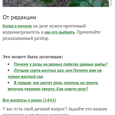
От редакции
на даче нужен проточный
Когда и почему
воднонагреватель и
. Прочитайте
как его выбрать
редакционный разбор.
Это может быть полезным:
Почему у розы на разных побегах разные шипы?
Лучшие сорта желтых роз, или Почему вам не
нужен желтый сад
В горшке, где растет роза, плесень на грунте,
веточки чернеют сверху. Как спасти розу?
Все вопросы о розах (1443)
У вас есть свой дачный вопрос? Задайте его нашим
экспертам и опытным дачникам.