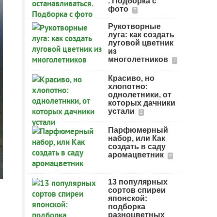
. Подборка с
фото
7
Рукотворные
луга: как создать
луговой цветник
из
многолетников
7
Красиво, но
хлопотно:
однолетники, от
которых дачники
устали
2
Парфюмерный
набор, или Как
создать в саду
аромацветник
9
13 популярных
сортов спиреи
японской:
подборка
разноцветных