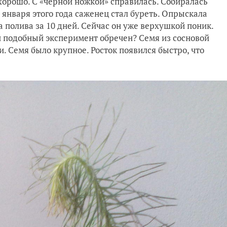
с хорошо. С «черной ножкой» справилась. Собиралась
 января этого года саженец стал буреть. Опрыскала
 полива за 10 дней. Сейчас он уже верхушкой поник.
ли подобный эксперимент обречен? Семя из сосновой
. Семя было крупное. Росток появился быстро, что