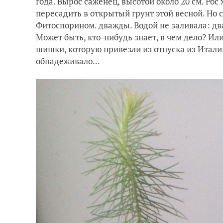
года. Вырос саженец, высотой около 20 см. Ро
пересадить в открытый грунт этой весной. Но с
Фитоспорином. дважды. Водой не заливала: два
Может быть, кто-нибудь знает, в чем дело? И
шишки, которую привезли из отпуска из Италии
обнадеживало...