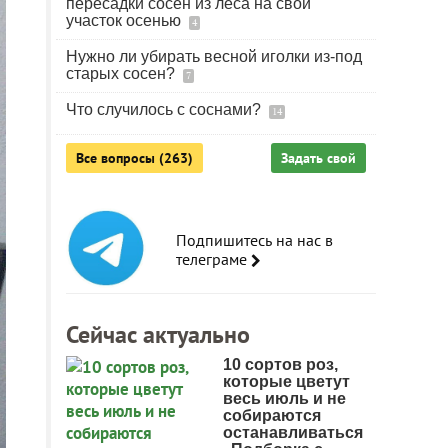
пересадки сосен из леса на свой
участок осенью
4
Нужно ли убирать весной иголки из-под
старых сосен?
7
Что случилось с соснами?
14
Все вопросы (263)
Задать свой
Подпишитесь на нас в
телеграме
Сейчас актуально
10 сортов роз,
которые цветут
весь июль и не
собираются
останавливаться