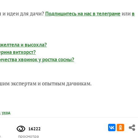
 и идеи для дачи?
или
Подпишитесь на нас
в телеграме
в
ожелтела и высохла?
ерина витхорст?
ичества хвоинок у ростка сосны?
нашим экспертам и опытным дачникам.
ы
,
уход
16222
е
просмотра