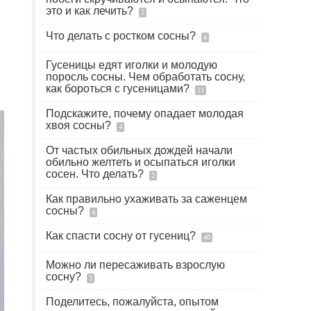
это и как лечить?
2
Что делать с ростком сосны?
6
Гусеницы едят иголки и молодую
поросль сосны. Чем обработать сосну,
как бороться с гусеницами?
11
Подскажите, почему опадает молодая
хвоя сосны?
4
От частых обильных дождей начали
обильно желтеть и осыпаться иголки
сосен. Что делать?
2
Как правильно ухаживать за саженцем
сосны?
4
Как спасти сосну от гусениц?
40
Можно ли пересаживать взрослую
сосну?
3
Поделитесь, пожалуйста, опытом