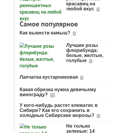
красавиц на
любой вкус
9
Самое популярное
Как вывести камыш?
4
Лучшие розы
флорибунда:
белые, желтые,
голубые
5
Лапчатка кустарниковая
5
Какая обрезка нужна девичьему
винограду?
13
У кого-нибудь растет клематис в
Сибири? Как его сохранить в
холодные Сибирские морозы?
2
Не только
зеленые: 14