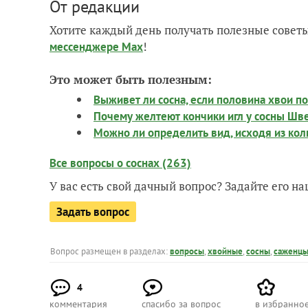
От редакции
Хотите каждый день получать полезные советы
!
мессенджере Max
Это может быть полезным:
Выживет ли сосна, если половина хвои п
Почему желтеют кончики игл у сосны Шв
Можно ли определить вид, исходя из кол
Все вопросы о соснах (263)
У вас есть свой дачный вопрос? Задайте его 
Задать вопрос
Вопрос размещен в разделах:
вопросы
,
хвойные
,
сосны
,
саженц
4
комментария
спасибо за вопрос
в избранно