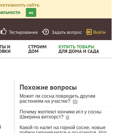
ективность сайта.
альности
ок
Тестирования
Задать вопрос
Войти
ТЫ И
СТРОИМ
КУПИТЬ ТОВАРЫ
ОВКИ
ДОМ
ДЛЯ ДОМА И САДА
Похожие вопросы
Может ли сосна повредить другим
растениям на участке?
25
Почему желтеют кончики игл у сосны
Шверина витхорст?
7
4
Какой-то налет на горной сосне, новые
побеги скручиваются и осыпаются. Что