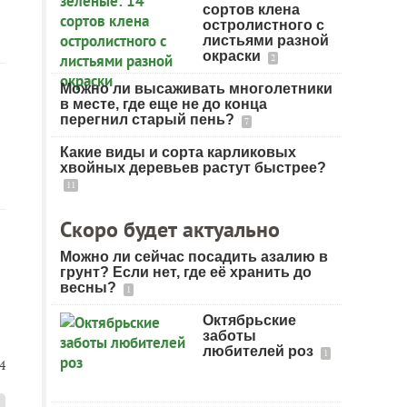
сортов клена
остролистного с
листьями разной
окраски
2
Можно ли высаживать многолетники
в месте, где еще не до конца
перегнил старый пень?
7
Какие виды и сорта карликовых
хвойных деревьев растут быстрее?
11
Скоро будет актуально
Можно ли сейчас посадить азалию в
грунт? Если нет, где её хранить до
весны?
1
Октябрьские
заботы
любителей роз
1
4